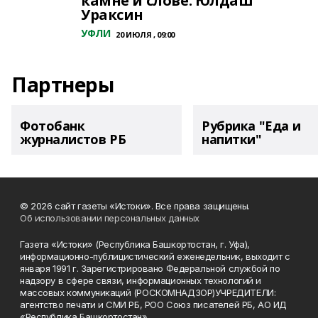
камне и слове. Юлдаш
Ураксин
УФЛИ
20 ИЮЛЯ , 09:00
Партнеры
Фотобанк
Рубрика "Еда и
журналистов РБ
напитки"
© 2026 сайт газеты «Истоки». Все права защищены.
Об использовании персональных данных
Газета «Истоки» (Республика Башкортостан, г. Уфа),
информационно-публицистический еженедельник, выходит с
января 1991 г. Зарегистрировано Федеральной службой по
надзору в сфере связи, информационных технологий и
массовых коммуникаций (РОСКОМНАДЗОР)УЧРЕДИТЕЛИ:
агентство печати и СМИ РБ, РОО Союз писателей РБ, АО ИД
«Республика Башкортостан»