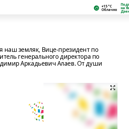
Под
+15 °С
на Я
Облачно
Дзе
я наш земляк, Вице-президент по
титель генерального директора по
димир Аркадьевич Алаев. От души