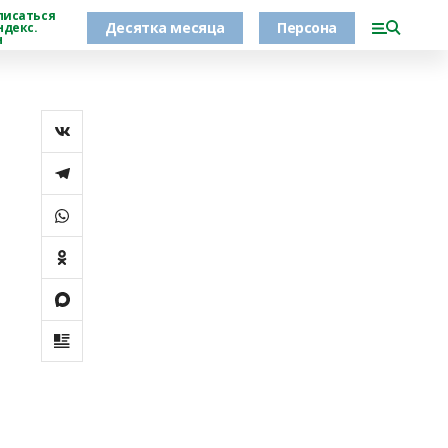
писаться
Десятка месяца
Персона
ндекс.
н