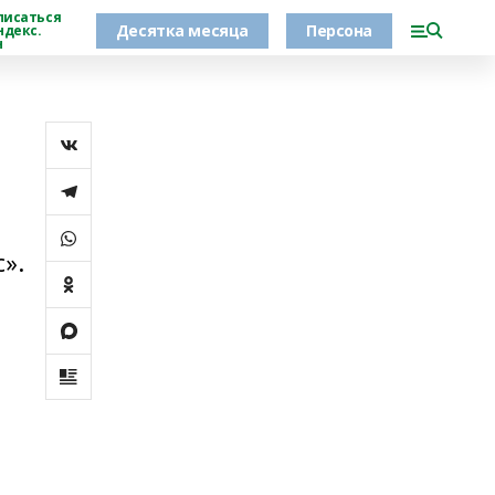
писаться
Десятка месяца
Персона
ндекс.
н
».