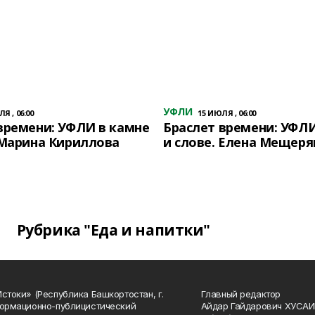
УФЛИ
Я , 06:00
15 ИЮЛЯ , 06:00
времени: УФЛИ в камне
Браслет времени: УФЛИ
 Марина Кириллова
и слове. Елена Мещеря
Рубрика "Еда и напитки"
Истоки» (Республика Башкортостан, г.
Главный редактор
формационно-публицистический
Айдар Гайдарович ХУСА