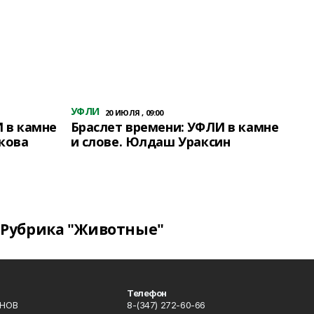
УФЛИ
20 ИЮЛЯ , 09:00
 в камне
Браслет времени: УФЛИ в камне
кова
и слове. Юлдаш Ураксин
Рубрика "Животные"
Телефон
ИНОВ
8-(347) 272-60-66