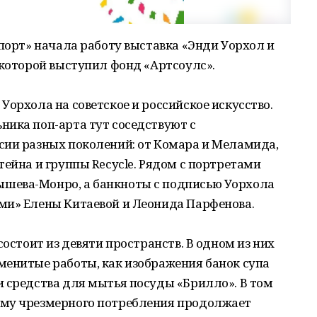
 порт» начала работу выставка «Энди Уорхол и
 которой выступил фонд «Артсоулс».
Уорхола на советское и российское искусство.
ника поп-арта тут соседствуют с
сии разных поколений: от Комара и Меламида,
тейна и группы Recycle. Рядом с портретами
шева-Монро, а банкноты с подписью Уорхола
ми» Елены Китаевой и Леонида Парфенова.
состоит из девяти пространств. В одном из них
менитые работы, как изображения банок супа
 средства для мытья посуды «Брилло». В том
ему чрезмерного потребления продолжает