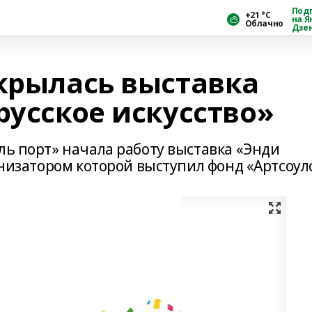
Под
+21 °С
на Я
Облачно
Дзе
ткрылась выставка
русское искусство»
ль порт» начала работу выставка «Энди
анизатором которой выступил фонд «Артсоулс