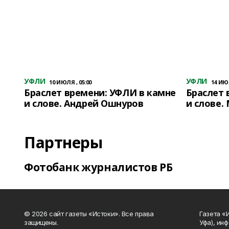
УФЛИ
УФЛИ
10 ИЮЛЯ , 05:00
14 ИЮЛ
Браслет времени: УФЛИ в камне
Браслет 
и слове. Андрей Ошнуров
и слове.
Партнеры
Фотобанк журналистов РБ
© 2026 сайт газеты «Истоки». Все права
Газета «
защищены.
Уфа), ин