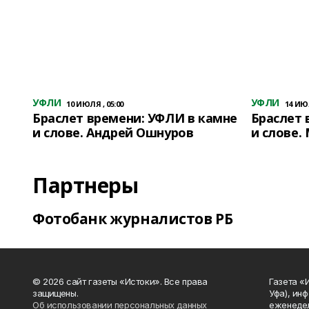
УФЛИ
УФЛИ
10 ИЮЛЯ , 05:00
14 ИЮЛ
Браслет времени: УФЛИ в камне
Браслет 
и слове. Андрей Ошнуров
и слове.
Партнеры
Фотобанк журналистов РБ
© 2026 сайт газеты «Истоки». Все права
Газета «
защищены.
Уфа), ин
Об использовании персональных данных
еженедел