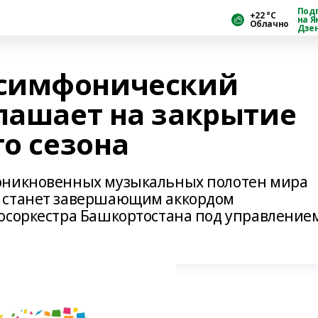
Под
+22 °С
на Я
Облачно
Дзе
симфонический
глашает на закрытие
го сезона
оникновенных музыкальных полотен мира
 станет завершающим аккордом
осоркестра Башкортостана под управление