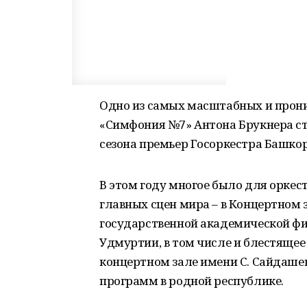
Одно из самых масштабных и прон
«Симфония №7» Антона Брукнера 
сезона премьер Госоркестра Башко
В этом году многое было для оркес
главных сцен мира – в Концертном 
государственной академической фи
Удмуртии, в том числе и блестяще
концертном зале имени С. Сайдашев
программ в родной республике.