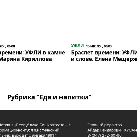
УФЛИ
Я , 06:00
15 ИЮЛЯ , 06:00
времени: УФЛИ в камне
Браслет времени: УФЛИ
 Марина Кириллова
и слове. Елена Мещеря
Рубрика "Еда и напитки"
Истоки» (Республика Башкортостан, г.
Главный редактор
формационно-публицистический
Айдар Гайдарович ХУСА
ьник, выходит с января 1991 г.
8-(347) 272-60-66