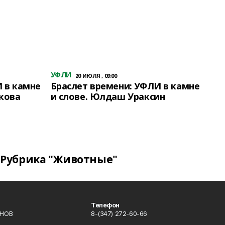
УФЛИ
20 ИЮЛЯ , 09:00
 в камне
Браслет времени: УФЛИ в камне
кова
и слове. Юлдаш Ураксин
Рубрика "Животные"
Телефон
ИНОВ
8-(347) 272-60-66