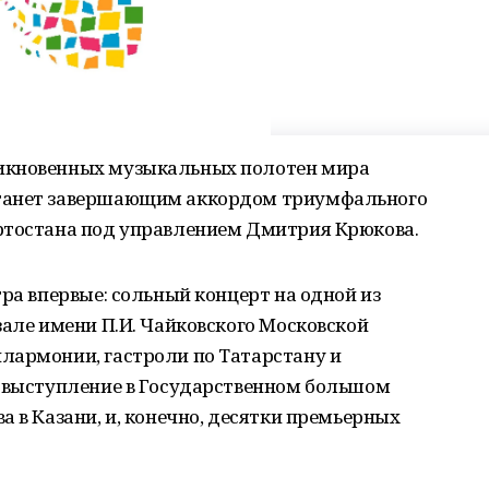
икновенных музыкальных полотен мира
станет завершающим аккордом триумфального
ртостана под управлением Дмитрия Крюкова.
тра впервые: сольный концерт на одной из
зале имени П.И. Чайковского Московской
лармонии, гастроли по Татарстану и
е выступление в Государственном большом
а в Казани, и, конечно, десятки премьерных