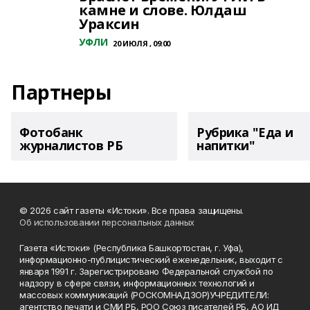
камне и слове. Юлдаш
Ураксин
УФЛИ
20 ИЮЛЯ , 09:00
Партнеры
Фотобанк
Рубрика "Еда и
журналистов РБ
напитки"
© 2026 сайт газеты «Истоки». Все права защищены.
Об использовании персональных данных
Газета «Истоки» (Республика Башкортостан, г. Уфа),
информационно-публицистический еженедельник, выходит с
января 1991 г. Зарегистрировано Федеральной службой по
надзору в сфере связи, информационных технологий и
массовых коммуникаций (РОСКОМНАДЗОР)УЧРЕДИТЕЛИ:
агентство печати и СМИ РБ, РОО Союз писателей РБ, АО ИД