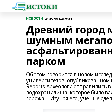
НОВОСТИ
24 ИЮНЯ 2021, 04:54
Древний город 
шумным мегапо
асфальтирован
парком
Об этом говорится в новом иссл
университетов, опубликованном в 
Reports.Археологи отправились в
водохранилища, которое было в
горожан. Изучая его, ученые сд