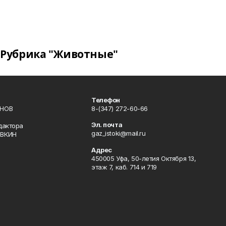
Рубрика "Животные"
Телефон
ИНОВ
8-(347) 272-60-66
Эл. почта
дактора
gaz_istoki@mail.ru
ОВКИН
Адрес
450005 Уфа, 50-летия Октября 13,
этаж 7, каб. 714 и 719