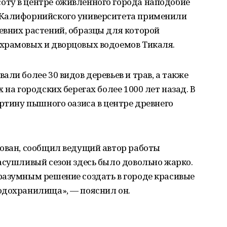
ту в центре оживленного города наподобие
 Калифорнийского университета применили
евних растений, образцы для которой
храмовых и дворцовых водоемов Тикаля.
ли более 30 видов деревьев и трав, а также
 на городских берегах более 1000 лет назад. В
артину пышного оазиса в центре древнего
рован, сообщил ведущий автор работы
асушливый сезон здесь было довольно жарко.
разумным решение создать в городе красивые
одохранилища», — пояснил он.