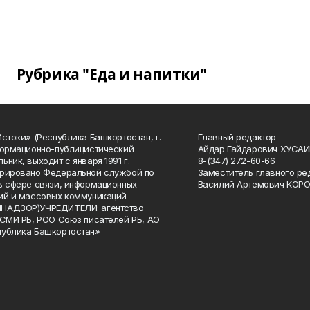
Рубрика "Еда и напитки"
Истоки» (Республика Башкортостан, г.
Главный редактор
формационно-публицистический
Айдар Гайдарович ХУСА
ьник, выходит с января 1991 г.
8-(347) 272-60-66
рировано Федеральной службой по
Заместитель главного ре
в сфере связи, информационных
Василий Артемович КОР
ий и массовых коммуникаций
НАДЗОР)УЧРЕДИТЕЛИ: агентство
 СМИ РБ, РОО Союз писателей РБ, АО
публика Башкортостан»