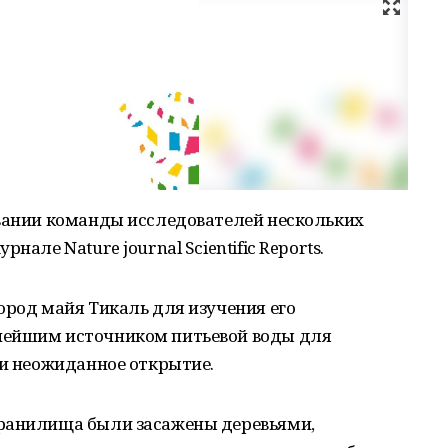
овании команды исследователей нескольких
нале Nature journal Scientific Reports.
ород майя Тикаль для изучения его
нейшим источником питьевой воды для
ли неожиданное открытие.
хранилища были засажены деревьями,