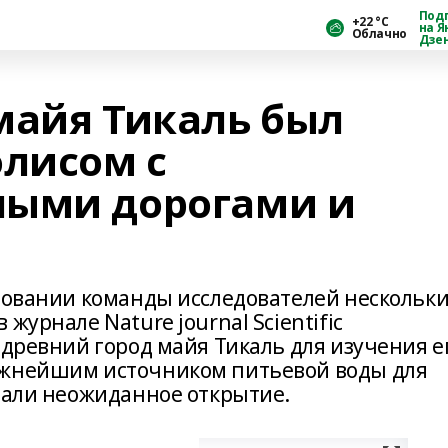
Под
+22 °С
на Я
Облачно
Дзе
майя Тикаль был
лисом с
ными дорогами и
едовании команды исследователей нескольк
журнале Nature journal Scientific
 древний город майя Тикаль для изучения е
ажнейшим источником питьевой воды для
елали неожиданное открытие.