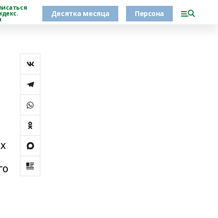
писаться
Десятка месяца
Персона
ндекс.
н
их
го