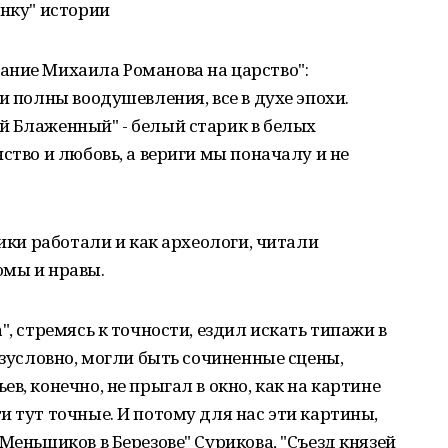
инку" истории
ание Михаила Романова на царство":
и полны воодушевления, все в духе эпохи.
й Блаженный" - белый старик в белых
ство и любовь, а вериги мы поначалу и не
ники работали и как археологи, читали
юмы и нравы.
", стремясь к точности, ездил искать типажи в
езусловно, могли быть сочиненные сцены,
в, конечно, не прыгал в окно, как на картине
и тут точные. И потому для нас эти картины,
Меньшиков в Березове" Сурикова, "Съезд князей