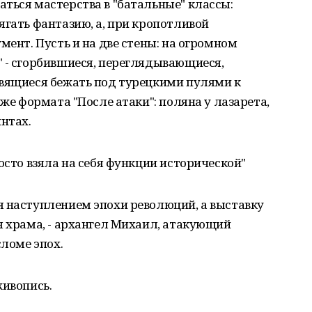
ться мастерства в "батальные" классы:
ягать фантазию, а, при кропотливой
мент. Пусть и на две стены: на огромном
" - сгорбившиеся, переглядывающиеся,
овящиеся бежать под турецкими пулями к
 же формата "После атаки": поляна у лазарета,
нтах.
осто взяла на себя функции исторической"
я наступлением эпохи революций, а выставку
я храма, - архангел Михаил, атакующий
сломе эпох.
живопись.