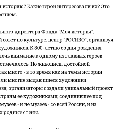
историю? Какие герои интересовали их? Это
рением.
ьного директора Фонда "Моя история",
 совет по культуре, центр "РОСИЗО", организуя
художников. К 800-летию со дня рождения
лечь внимание к одному из главных героев
 отмечалось. Но живописи, достойной
так много - в то время как на темы истории
исали многие выдающиеся художники.
язя, организаторы создали уникальный проект
 страны ее художниками, соединившее под
еев - и не музеев - со всей России, и из
х родные стены.