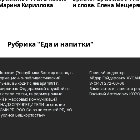
 Марина Кириллова
и слове. Елена Мещеря
Рубрика "Еда и напитки"
Истоки» (Республика Башкортостан, г.
Главный редактор
формационно-публицистический
Айдар Гайдарович ХУСА
ьник, выходит с января 1991 г.
8-(347) 272-60-66
рировано Федеральной службой по
Заместитель главного ре
в сфере связи, информационных
Василий Артемович КОР
ий и массовых коммуникаций
НАДЗОР)УЧРЕДИТЕЛИ: агентство
 СМИ РБ, РОО Союз писателей РБ, АО
публика Башкортостан»