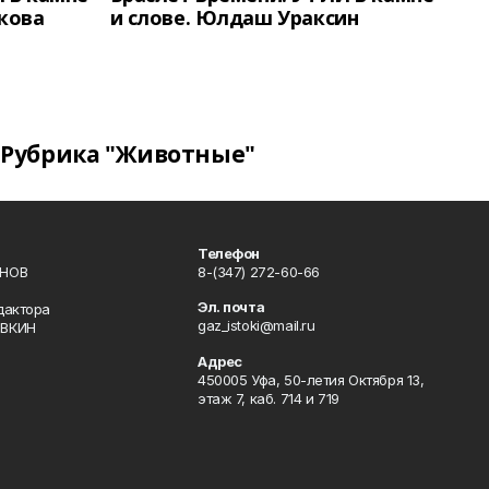
кова
и слове. Юлдаш Ураксин
Рубрика "Животные"
Телефон
ИНОВ
8-(347) 272-60-66
Эл. почта
дактора
gaz_istoki@mail.ru
ОВКИН
Адрес
450005 Уфа, 50-летия Октября 13,
этаж 7, каб. 714 и 719