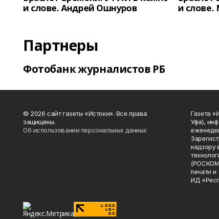
и слове. Андрей Ошнуров
и слове.
Партнеры
Фотобанк журналистов РБ
© 2026 сайт газеты «Истоки». Все права
Газета «
защищены.
Уфа), ин
Об использовании персональных данных
еженедел
Зарегист
надзору 
технолог
(РОСКОМ
печати и
ИД «Рес