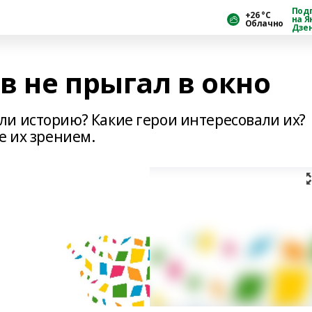
Под
+26 °С
на Я
Облачно
Дзе
 не прыгал в окно
и историю? Какие герои интересовали их?
е их зрением.