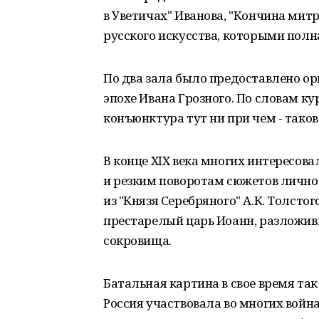
в Уветичах" Иванова, "Кончина ми
русского искусства, которыми полна
По два зала было предоставлено ор
эпохе Ивана Грозного. По словам ку
конъюнктура тут ни при чем - тако
В конце XIX века многих интересов
и резким поворотам сюжетов личност
из "Князя Серебряного" А.К. Толсто
престарелый царь Иоанн, разложив
сокровища.
Батальная картина в свое время так
Россия участвовала во многих войн