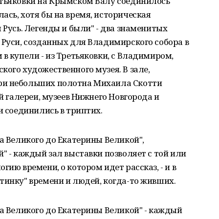
етьяковки на Крымском Валу соединилось
ась, хотя бы на время, историческая
 Русь. Легенды и были" - два знаменитых
 Руси, созданных для Владимирского собора в
в купели - из Третьяковки, с Владимиром,
кого художественного музея. В зале,
ри небольших полотна Михаила Скотти
ой галереи, музеев Нижнего Новгорода и
и соединились в триптих.
ра Великого до Екатерины Великой",
" - каждый зал выставки позволяет с той или
гию времени, о котором идет рассказ, - и в
тинку" времени и людей, когда-то живших.
ра Великого до Екатерины Великой" - каждый