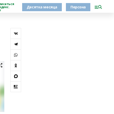
писаться
Десятка месяца
Персона
ндекс.
н