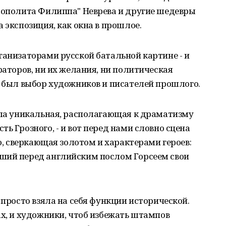
трополита Филиппа" Неврева и другие шедевры
 экспозиция, как окна в прошлое.
ганизаторами русской батальной картине - и
раторов, ни их желания, ни политическая
в был выбор художников и писателей прошлого.
ала уникальная, располагающая к драматизму
ь Грозного, - и вот перед нами словно сцена
го, сверкающая золотом и характерами героев:
ший перед английским послом Горсеем свои
 просто взяла на себя функции исторической.
ах, и художники, чтоб избежать штампов