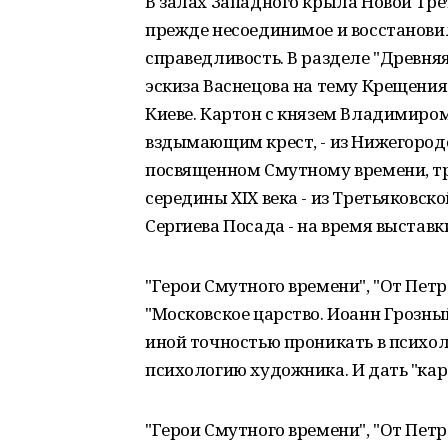
В залах Западного крыла Новой Тр
прежде несоединимое и восстановил
справедливость. В разделе "Древняя
эскиза Васнецова на тему Крещения
Киеве. Картон с князем Владимиром 
вздымающим крест, - из Нижегородс
посвященном Смутному времени, т
середины XIX века - из Третьяковск
Сергиева Посада - на время выставк
"Герои Смутного времени", "От Пет
"Московское царство. Иоанн Грозный
иной точностью проникать в психоло
психологию художника. И дать "кар
"Герои Смутного времени", "От Пет