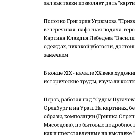
зал выставки позволяет дать "карт
Полотно Григория Угрюмова "Призв
велеречивая, пафосная подача, геро
Картина Клавдия Лебедева "Васили
одеждах, никакой убогости, достоин
замечаем.
В конце XIX - начале XX века худож
исторические труды, изучали кост
Перов, работая над "Судом Пугачева
Оренбург и на Урал. На картинах, б
образы, композиции (Гришка Отрепье
Мясоедова), но бытовые подробност
как и представленные на выставке "