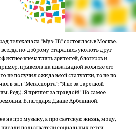
ад телеканала "Муз-ТВ" состоялась в Москве.
 всегда по-доброму старались уколоть друг
ффектнее впечатлить зрителей, блогеров и
ример, привезла на инвалидной коляске его
 что не получил ожидаемой статуэтки, то не по
ал в зал "Мегаспорта": "Я не за тарелкой
им. Ред.). Я пришел за правдой!" Но самое
еремонии. Благодаря Диане Арбениной.
ее не про музыку, а про светскую жизнь, моду,
з писали пользователи социальных сетей.