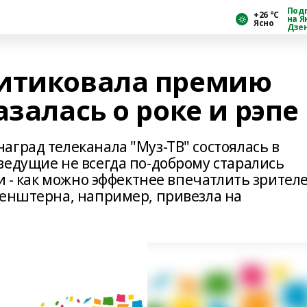
Под
+26 °С
на Я
Ясно
Дзе
ритиковала премию
азалась о роке и рэпе
град телеканала "Муз-ТВ" состоялась в
ведущие не всегда по-доброму старались
и - как можно эффектнее впечатлить зрителе
генштерна, например, привезла на