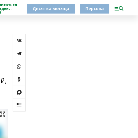
писаться
Десятка месяца
Персона
ндекс.
н
й,