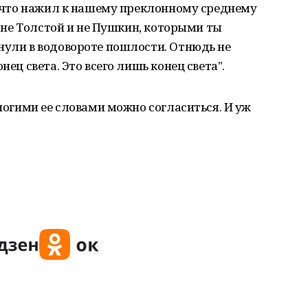
о, что нажил к нашему преклонному среднему
се не Толстой и не Пушкин, которыми ты
нули в водовороте пошлости. Отнюдь не
нец света. Это всего лишь конец света".
многими ее словами можно согласиться. И уж