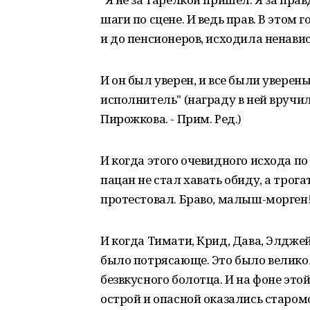
шаги по сцене. И ведь прав. В этом 
и до пенсионеров, исходила ненавис
И он был уверен, и все были увере
исполнитель" (награду в ней вручи
Пирожкова. - Прим. Ред.)
И когда этого очевидного исхода по
пацан не стал хавать обиду, а трога
протестовал. Браво, малыш-морген
И когда Тимати, Крид, Дава, Элджей
было потрясающе. Это было велико
безвкусного болотца. И на фоне это
острой и опасной оказались старо