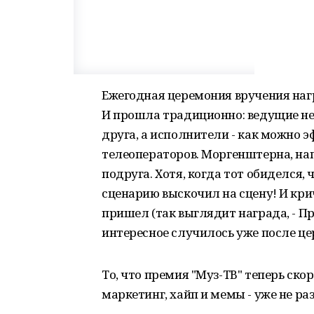
Ежегодная церемония вручения нагр
И прошла традиционно: ведущие не
друга, а исполнители - как можно э
телеоператоров. Моргенштерна, нап
подруга. Хотя, когда тот обиделся,
сценарию выскочил на сцену! И крич
пришел (так выглядит награда, - Пр
интересное случилось уже после ц
То, что премия "Муз-ТВ" теперь скор
маркетинг, хайп и мемы - уже не ра