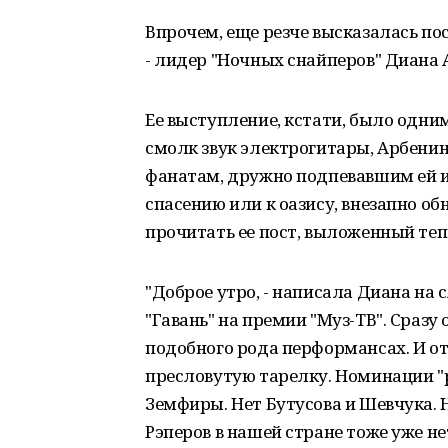
Впрочем, еще резче высказалась по
- лидер "Ночных снайперов" Диана 
Ее выступление, кстати, было одним
смолк звук электрогитары, Арбени
фанатам, дружно подпевавшим ей из
спасению или к оазису, внезапно о
прочитать ее пост, выложенный тепер
"Доброе утро, - написала Диана на
"Гавань" на премии "Муз-ТВ". Сразу 
подобного рода перформансах. И от
пресловутую тарелку. Номинации "р
Земфиры. Нет Бутусова и Шевчука. Н
Рэперов в нашей стране тоже уже не