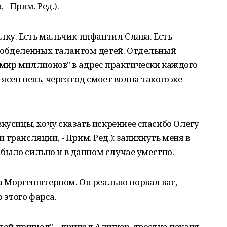
 - Прим. Ред.).
елку. Есть мальчик-инфантил Слава. Есть
ы обделенных талантом детей. Отдельный
умир миллионов" в адрес практически каждого
сен пень, через год смоет волна такого же
вкусицы, хочу сказать искреннее спасибо Олегу
трансляции, - Прим. Ред.): запихнуть меня в
о было сильно и в данном случае уместно.
а Моргенштерном. Он реально порвал вас,
о этого фарса.
вдой пришел", - кричал Алишер, яростно чеканя