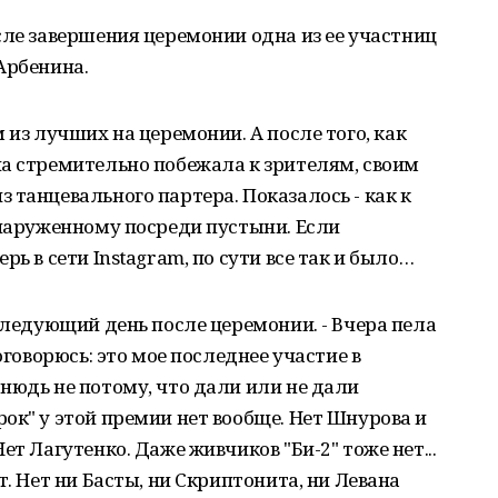
сле завершения церемонии одна из ее участниц
Арбенина.
 из лучших на церемонии. А после того, как
на стремительно побежала к зрителям, своим
 танцевального партера. Показалось - как к
бнаруженному посреди пустыни. Если
ь в сети Instagram, по сути все так и было…
 следующий день после церемонии. - Вчера пела
оговорюсь: это мое последнее участие в
нюдь не потому, что дали или не дали
ок" у этой премии нет вообще. Нет Шнурова и
ет Лагутенко. Даже живчиков "Би-2" тоже нет...
т. Нет ни Басты, ни Скриптонита, ни Левана