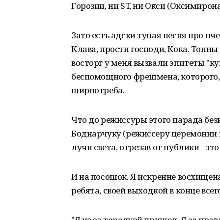
Горозии, ни ST, ни Окси (Оксимирона,
Зато есть адски тупая песня про пч
Клава, прости господи, Кока. Тонн
восторг у меня вызвали эпитеты "к
беспомощного фрешмена, которого, я
ширпотреба.
Что до режиссуры этого парада без
Боднарчуку (режиссеру церемонии и 
лучи света, отрезав от публики - эт
И на посошок. Я искренне восхищен
ребята, своей выходкой в конце всег
"Я не за тарелкой пришел. Я за пра