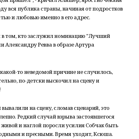
году вся публика страны, начиная от подростков
тью и любовью именно в его адрес.
ны в том, кто заслужил номинацию "Лучший
ли Александру Ревва в образе Артура
 какой-то неведомой причине не случилось,
тельно, по-детски выскочил на сцену и
!
 вывалили на сцену, сломав сценарий, это
лепно. Редкий случай взрыва застоявшегося
й живой и наглой поросли усилия Собчак быть
модными и пресными. Время уходит, Ксюша.