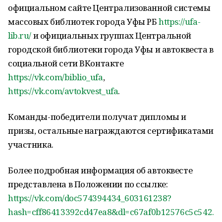
официальном сайте Централизованной системы
массовых библиотек города Уфы РБ
https://ufa-
lib.ru/
и официальных группах Центральной
городской библиотеки города Уфы и автоквеста в
социальной сети ВКонтакте
https://vk.com/biblio_ufa
,
https://vk.com/avtokvest_ufa
.
Команды-победители получат дипломы и
призы, остальные награждаются сертификатами
участника.
Более подробная информация об автоквесте
представлена в Положении по ссылке:
https://vk.com/doc574394434_603161238?
hash=cff86413392cd47ea8&dl=c67af0b12576c5c542.