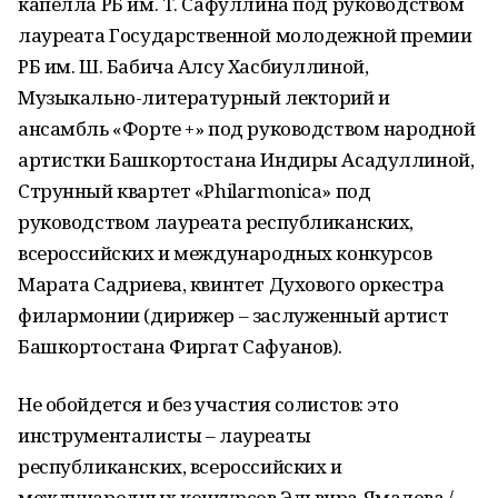
капелла РБ им. Т. Сафуллина под руководством
лауреата Государственной молодежной премии
РБ им. Ш. Бабича Алсу Хасбиуллиной,
Музыкально-литературный лекторий и
ансамбль «Форте +» под руководством народной
артистки Башкортостана Индиры Асадуллиной,
Струнный квартет «Philarmonica» под
руководством лауреата республиканских,
всероссийских и международных конкурсов
Марата Садриева, квинтет Духового оркестра
филармонии (дирижер – заслуженный артист
Башкортостана Фиргат Сафуанов).
Не обойдется и без участия солистов: это
инструменталисты – лауреаты
республиканских, всероссийских и
международных конкурсов Эльвира Ямалова /