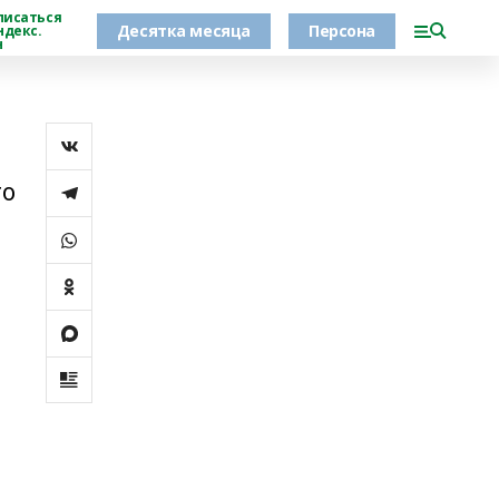
писаться
Десятка месяца
Персона
ндекс.
н
то