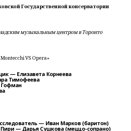
ковской Государственной консерватории
канадским музыкальным центром в Торонто
Montecchi VS Opera»
вщик —
Елизавета Корнеева
ара Тимофеева
 Гофман
ва
исследователь —
Иван Марков (баритон)
 Пири —
Дарья Сушкова (меццо-сопрано)