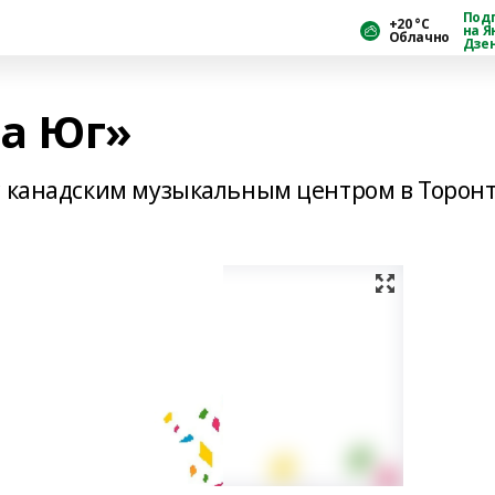
Под
+20 °С
на Я
Облачно
Дзе
а Юг»
с канадским музыкальным центром в Торон