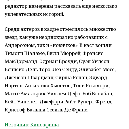
редактор намерены рассказать еще несколько
увлекательных историй.
Среди актеров в кадре отметилось множество
звезд, как уже неоднократно работавших с
Андерсоном, так и «новичков». В каст вошли
Тимоти Шаламе, Билл Мюррей, Фрэнсис
МакДорманд, Эдриан Броуди, Оуэн Уилсон,
Бенисио Дель Торо, Леа Сейду, Элизабет Мосс,
Джейсон Шварцман, Сирша Ронан, Эдвард
Нортон, Анжелика Хьюстон, Тони Револори,
Матьё Амальрик, Уиллем Дефо, Боб Бэлабан,
Кейт Уинслет, Джеффри Райт, Руперт Френд,
Кристоф Вальц и Сесиль Де Франс.
Источник: Киноафиша