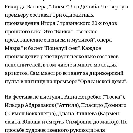
Рихарда Вагнера, "Лакме" Лео Делиба. Четвертую
премьеру составят три одноактных
произведения Игоря Стравинского 20-х годов
прошлого века. Это "Байка" - "веселое
представление с пением и музыкой", опера
Мавра" и балет "Поцелуй феи". Каждое
произведение репетирует несколько составов
исполнителей, в том числе и много молодых
артистов. Сам маэстро встанет за дирижерский
пульт в пятницу на премьере "Орлеанской девы".
На фестивале выступят Анна Нетребко ("Тоска"),
Ильдар Абдразаков ("Аттила), Пласидо Доминго
("Симон Бокканегра), Диана Вишнева (Кармен-
сюита. Юноша и смерть. Симфония до мажор). По
просьбе художественного руководителя