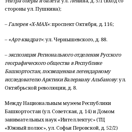
театра оперы и балета
: ул. Ленина, д. 5/1 (вход со
стороны ул. Пушкина);
–
Галерея «
X
-
MAX
»
: проспект Октября, д. 116;
–
«Арт-квадрат»
: ул. Чернышевского, д. 88.
–
экспозиция Регионального отделения Русского
географического общества в Республике
Башкортостан, посвященная легендарному
исследователю Арктики Валериану Альбанову
: ул.
Октябрьской революции, д. 8.
Между Национальным музеем Республики
Башкортостан (ул. Советская, д. 14) и Домом
занимательных наук «Интеллектус» (ТЦ
«Южный полюс», ул. Софьи Перовской, д. 52/2)