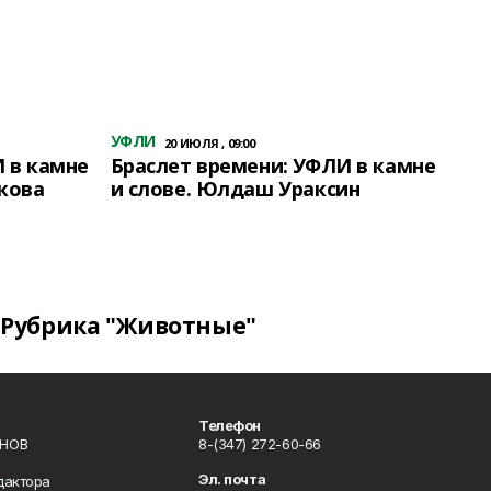
УФЛИ
20 ИЮЛЯ , 09:00
 в камне
Браслет времени: УФЛИ в камне
кова
и слове. Юлдаш Ураксин
Рубрика "Животные"
Телефон
ИНОВ
8-(347) 272-60-66
Эл. почта
дактора