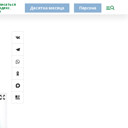
писаться
Десятка месяца
Персона
ндекс.
н