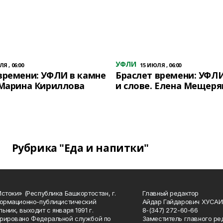
УФЛИ
Я , 06:00
15 ИЮЛЯ , 06:00
времени: УФЛИ в камне
Браслет времени: УФЛИ
 Марина Кириллова
и слове. Елена Мещеря
Рубрика "Еда и напитки"
Истоки» (Республика Башкортостан, г.
Главный редактор
формационно-публицистический
Айдар Гайдарович ХУСА
ьник, выходит с января 1991 г.
8-(347) 272-60-66
рировано Федеральной службой по
Заместитель главного ре