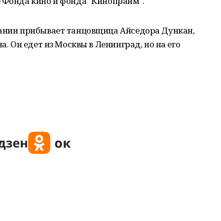
 Фонда кино и фонда "Кинопрайм".
мании прибывает танцовщица Айседора Дункан,
а. Он едет из Москвы в Ленинград, но на его