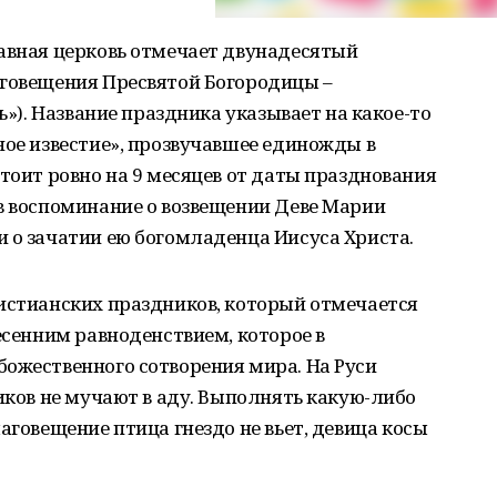
лавная церковь отмечает двунадесятый
аговещения Пресвятой Богородицы –
ь»). Название праздника указывает на какое-то
ное известие», прозвучавшее единожды в
стоит ровно на 9 месяцев от даты празднования
в воспоминание о возвещении Деве Марии
 о зачатии ею богомладенца Иисуса Христа.
ристианских праздников, который отмечается
есенним равноденствием, которое в
ожественного сотворения мира. На Руси
ников не мучают в аду. Выполнять какую-либо
аговещение птица гнездо не вьет, девица косы