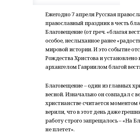
Ежегодно 7 апреля Русская правос
православный праздник в честь бл
Благовещение (от греч. «благая вест
особое, неслыханное ранее «радост
мировой истории. И это событие от
Рождества Христова и установлено 
архангелом Гавриилом благой вести
Благовещение – один из главных х
весной. Изначально он совпадал с в
христианстве считается моментом б
верили, что в этот день даже греш
работу строго запрещалось – «На Бл
не плетет».