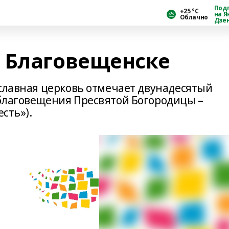
Под
+25 °С
на Я
Облачно
Дзе
 Благовещенске
ославная церковь отмечает двунадесятый
благовещения Пресвятой Богородицы –
есть»).