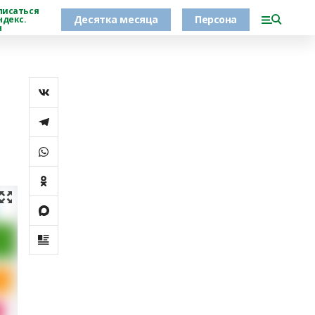
писаться
Десятка месяца
Персона
ндекс.
н