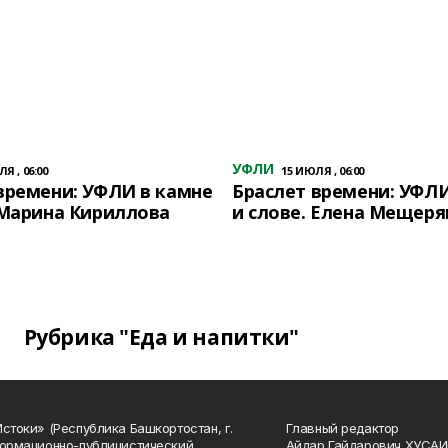
УФЛИ
Я , 06:00
15 ИЮЛЯ , 06:00
времени: УФЛИ в камне
Браслет времени: УФЛИ
 Марина Кириллова
и слове. Елена Мещеря
Рубрика "Еда и напитки"
Истоки» (Республика Башкортостан, г.
Главный редактор
формационно-публицистический
Айдар Гайдарович ХУСА