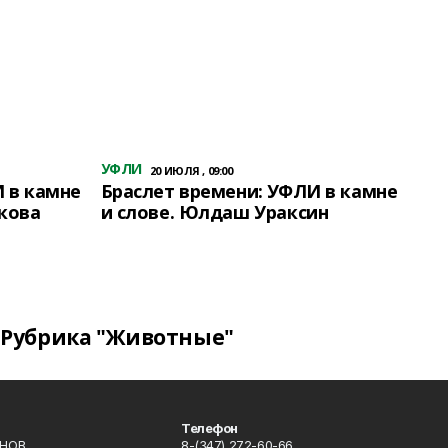
УФЛИ
20 ИЮЛЯ , 09:00
 в камне
Браслет времени: УФЛИ в камне
кова
и слове. Юлдаш Ураксин
Рубрика "Животные"
Телефон
ИНОВ
8-(347) 272-60-66