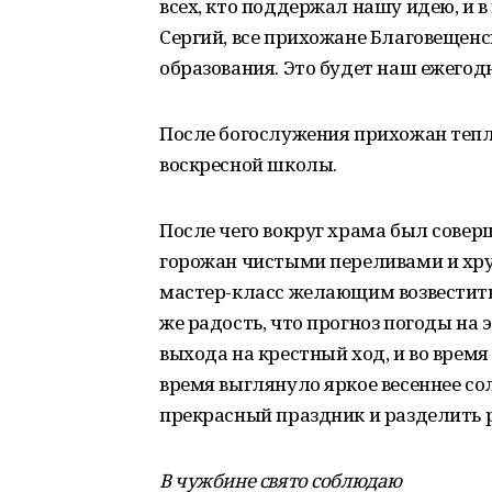
всех, кто поддержал нашу идею, и в
Сергий, все прихожане Благовещенс
образования. Это будет наш ежего
После богослужения прихожан тепл
воскресной школы.
После чего вокруг храма был совер
горожан чистыми переливами и хру
мастер-класс желающим возвестить 
же радость, что прогноз погоды на
выхода на крестный ход, и во врем
время выглянуло яркое весеннее сол
прекрасный праздник и разделить р
В чужбине свято соблюдаю