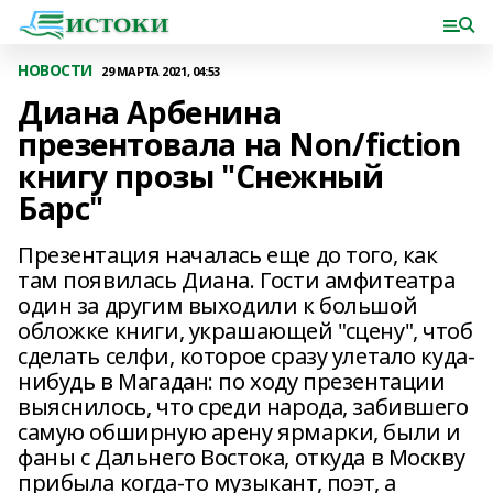
НОВОСТИ
29 МАРТА 2021, 04:53
Диана Арбенина
презентовала на Non/fiction
книгу прозы "Снежный
Барс"
Презентация началась еще до того, как
там появилась Диана. Гости амфитеатра
один за другим выходили к большой
обложке книги, украшающей "сцену", чтоб
сделать селфи, которое сразу улетало куда-
нибудь в Магадан: по ходу презентации
выяснилось, что среди народа, забившего
самую обширную арену ярмарки, были и
фаны с Дальнего Востока, откуда в Москву
прибыла когда-то музыкант, поэт, а