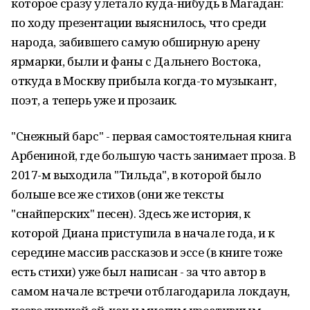
которое сразу улетало куда-нибудь в Магадан:
по ходу презентации выяснилось, что среди
народа, забившего самую обширную арену
ярмарки, были и фаны с Дальнего Востока,
откуда в Москву прибыла когда-то музыкант,
поэт, а теперь уже и прозаик.
"Снежный барс" - первая самостоятельная книга
Арбениной, где большую часть занимает проза. В
2017-м выходила "Тильда", в которой было
больше все же стихов (они же тексты
"снайперских" песен). Здесь же история, к
которой Диана приступила в начале года, и к
середине массив рассказов и эссе (в книге тоже
есть стихи) уже был написан - за что автор в
самом начале встречи отблагодарила локдаун,