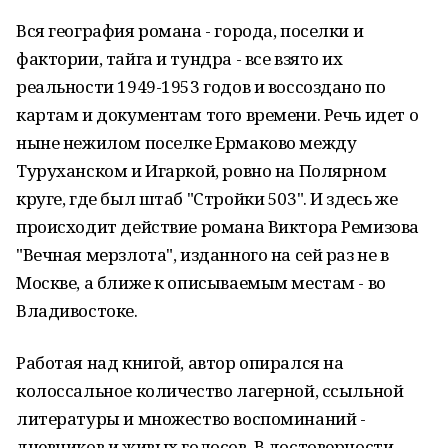
Вся география романа - города, поселки и
фактории, тайга и тундра - все взято их
реальности 1949-1953 годов и воссоздано по
картам и документам того времени. Речь идет о
ныне нежилом поселке Ермаково между
Туруханском и Игаркой, ровно на Полярном
круге, где был штаб "Стройки 503". И здесь же
происходит действие романа Виктора Ремизова
"Вечная мерзлота", изданного на сей раз не в
Москве, а ближе к описываемым местам - во
Владивостоке.
Работая над книгой, автор опирался на
колоссальное количество лагерной, ссыльной
литературы и множество воспоминаний -
дневников и живых голосов. В достоверности