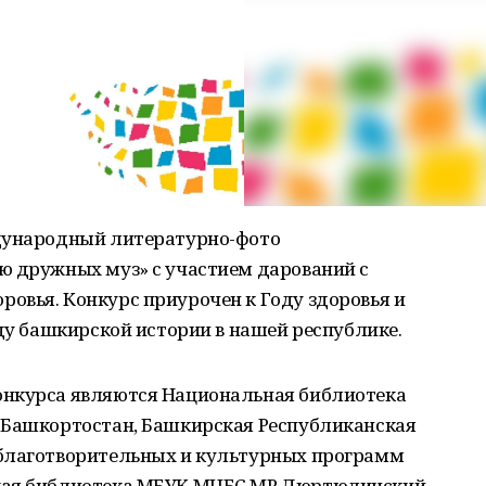
ждународный литературно-фото
ю дружных муз» с участием дарований с
овья. Конкурс приурочен к Году здоровья и
оду башкирской истории в нашей республике.
онкурса являются Национальная библиотека
 Башкортостан, Башкирская Республиканская
 благотворительных и культурных программ
ская библиотека МБУК МЦБС МР Дюртюлинский