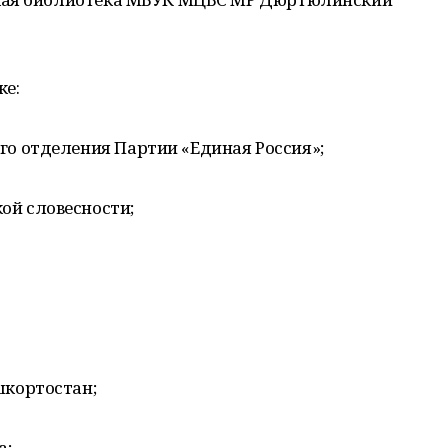
ке:
о отделения Партии «Единая Россия»;
й словесности;
шкортостан;
а;