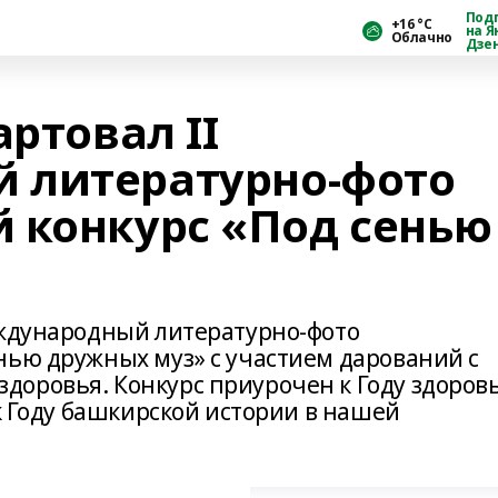
Под
+16 °С
на Я
Облачно
Дзе
артовал II
 литературно-фото
 конкурс «Под сенью
еждународный литературно-фото
нью дружных муз» с участием дарований с
оровья. Конкурс приурочен к Году здоров
 к Году башкирской истории в нашей