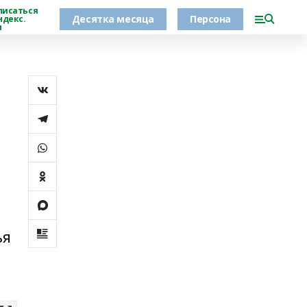
писаться
Десятка месяца
Персона
ндекс.
н
ья