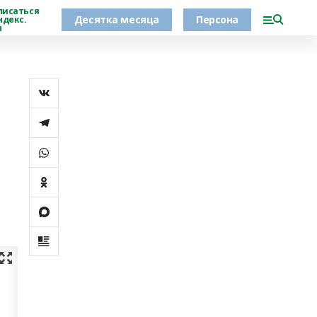
писаться
Десятка месяца
Персона
ндекс.
н