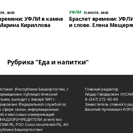
УФЛИ
Я , 06:00
15 ИЮЛЯ , 06:00
времени: УФЛИ в камне
Браслет времени: УФЛИ
 Марина Кириллова
и слове. Елена Мещеря
Рубрика "Еда и напитки"
Истоки» (Республика Башкортостан, г.
Главный редактор
формационно-публицистический
Айдар Гайдарович ХУСА
ьник, выходит с января 1991 г.
8-(347) 272-60-66
рировано Федеральной службой по
Заместитель главного ре
в сфере связи, информационных
Василий Артемович КОР
ий и массовых коммуникаций
НАДЗОР)УЧРЕДИТЕЛИ: агентство
 СМИ РБ, РОО Союз писателей РБ, АО
публика Башкортостан»