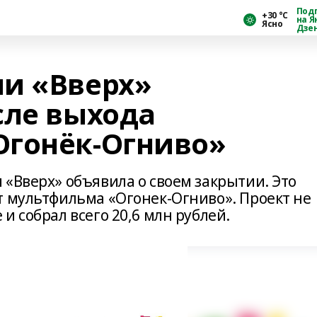
Под
+30 °С
на Я
Ясно
Дзе
и «Вверх»
сле выхода
Огонёк-Огниво»
«Вверх» объявила о своем закрытии. Это
т мультфильма «Огонек-Огниво». Проект не
и собрал всего 20,6 млн рублей.