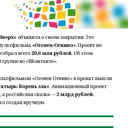
Вверх»
объявила о своем закрытии. Это
 мультфильма
«Огонек-Огниво»
. Проект не
собрал всего
20,6 млн рублей.
Об этом
группе во «ВКонтакте».
ультфильмом «Огонек-Огниво» в прокат вышли
атырь: Корень зла»
. Анимационный проект
й
, а российская сказка —
2 млрд рублей.
ыл создан вручную.