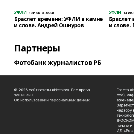
УФЛИ
УФЛИ
10 ИЮЛЯ , 05:00
14 ИЮЛ
Браслет времени: УФЛИ в камне
Браслет 
и слове. Андрей Ошнуров
и слове.
Партнеры
Фотобанк журналистов РБ
© 2026 сайт газеты «Истоки». Все права
Газета «
защищены.
Уфа), ин
Об использовании персональных данных
еженедел
Зарегист
надзору 
технолог
(РОСКОМ
печати и
ИД «Рес