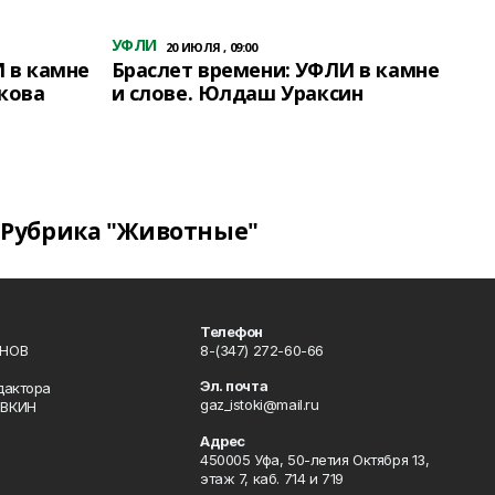
УФЛИ
20 ИЮЛЯ , 09:00
 в камне
Браслет времени: УФЛИ в камне
кова
и слове. Юлдаш Ураксин
Рубрика "Животные"
Телефон
ИНОВ
8-(347) 272-60-66
Эл. почта
дактора
gaz_istoki@mail.ru
ОВКИН
Адрес
450005 Уфа, 50-летия Октября 13,
этаж 7, каб. 714 и 719