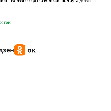
 попытается его рыжеволосая подруга детства
остей