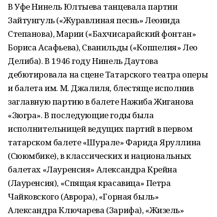
В Уфе Нинель Юлтыева танцевала партии
Зайтунгуль («Журавлиная песнь» Леонида
Степанова), Марии («Бахчисарайский фонтан»
Бориса Асафьева), Сванильды («Коппелия» Лео
Делиба). В 1946 году Нинель Даутова
дебютировала на сцене Татарского театра оперы
и балета им. М. Джалиля, блестяще исполнив
заглавную партию в балете Нажиба Жиганова
«Зюгра». В последующие годы была
исполнительницей ведущих партий в первом
татарском балете «Шурале» Фарида Яруллина
(Сююмбике), в классических и национальных
балетах «Лауренсия» Александра Крейна
(Лауренсия), «Спящая красавица» Петра
Чайковского (Аврора), «Горная быль»
Александра Ключарева (Зарифа), «Жизель»