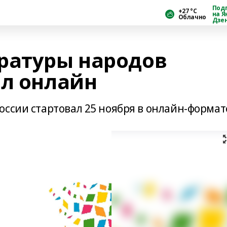
Под
+27 °С
на Я
Облачно
Дзе
ратуры народов
ал онлайн
ссии стартовал 25 ноября в онлайн-формат