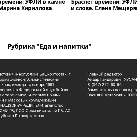
времени: УФЛИ в камне
Браслет времени: УФЛИ
 Марина Кириллова
и слове. Елена Мещеря
Рубрика "Еда и напитки"
Истоки» (Республика Башкортостан, г.
Главный редактор
формационно-публицистический
Айдар Гайдарович ХУСА
ьник, выходит с января 1991 г.
8-(347) 272-60-66
рировано Федеральной службой по
Заместитель главного ре
в сфере связи, информационных
Василий Артемович КОР
ий и массовых коммуникаций
НАДЗОР)УЧРЕДИТЕЛИ: агентство
 СМИ РБ, РОО Союз писателей РБ, АО
публика Башкортостан»