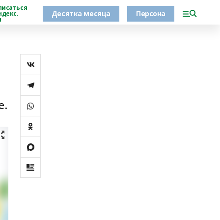
писаться
Десятка месяца
Персона
ндекс.
н
е.