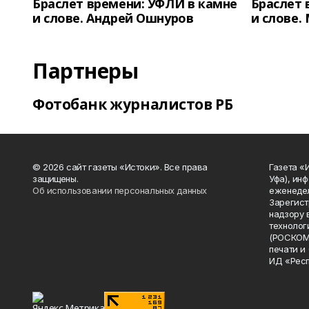
Браслет времени: УФЛИ в камне
Браслет 
и слове. Андрей Ошнуров
и слове.
Партнеры
Фотобанк журналистов РБ
© 2026 сайт газеты «Истоки». Все права
Газета «
защищены.
Уфа), ин
Об использовании персональных данных
еженедел
Зарегист
надзору 
технолог
(РОСКОМ
печати и
ИД «Рес