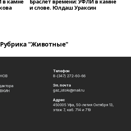
 в камне
Браслет времени: УФЛИ в камне
кова
и слове. Юлдаш Ураксин
Рубрика "Животные"
Телефон
ИНОВ
8-(347) 272-60-66
Эл. почта
дактора
gaz_istoki@mail.ru
ОВКИН
Адрес
450005 Уфа, 50-летия Октября 13,
этаж 7, каб. 714 и 719