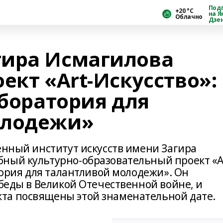
Под
+20 °С
на Я
Облачно
Дзе
гира Исмагилова
ект «Art-Искусство»:
аборатория для
олодежи»
енный институт искусств имени Загира
ный культурно-образовательный проект «A
атория для талантливой молодежи». Он
обеды в Великой Отечественной войне, и
та посвящены этой знаменательной дате.