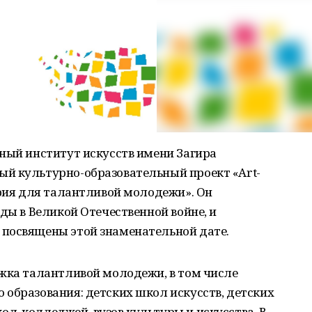
ный институт искусств имени Загира
й культурно-образовательный проект «Art-
ория для талантливой молодежи». Он
ды в Великой Отечественной войне, и
посвящены этой знаменательной дате.
ржка талантливой молодежи, в том числе
образования: детских школ искусств, детских
, колледжей, вузов культуры и искусства. В