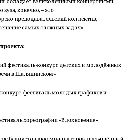
ий, обладает великолепными концертными
 вуза, конечно, – это
рско-преподавательский коллектив,
решение самых сложных задач».
проекта:
ский фестиваль-конкурс детских и молодёжных
речи в Шаляпинском»
 конкурс-фестиваль молодых графиков и
фестиваль хореографии «Вдохновение»
курс баянистов-аккомпаниаторов, посвящённый