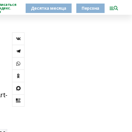
писаться
Десятка месяца
Персона
ндекс.
н
rt-