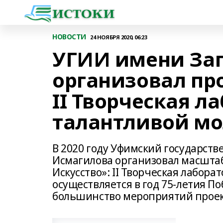
НОВОСТИ
24 НОЯБРЯ 2020, 06:23
УГИИ имени За
организовал про
II Творческая л
талантливой м
В 2020 году Уфимский государств
Исмагилова организовал масштаб
Искусство»: II Творческая лабор
осуществляется в год 75-летия П
большинство мероприятий проек