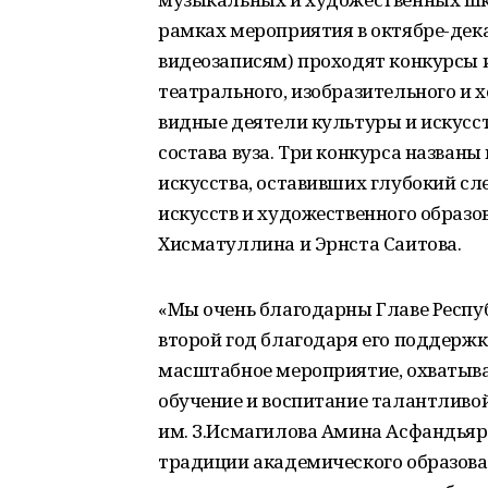
рамках мероприятия в октябре-дек
видеозаписям) проходят конкурсы и
театрального, изобразительного и 
видные деятели культуры и искусс
состава вуза. Три конкурса назван
искусства, оставивших глубокий сл
искусств и художественного образов
Хисматуллина и Эрнста Саитова.
«Мы очень благодарны Главе Респу
второй год благодаря его поддержк
масштабное мероприятие, охватыва
обучение и воспитание талантливой
им. З.Исмагилова Амина Асфандьяро
традиции академического образован