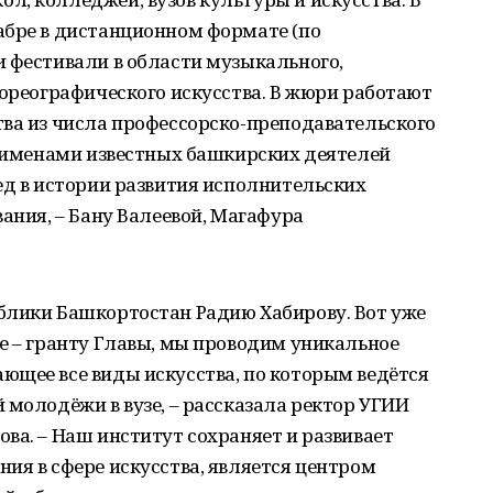
абре в дистанционном формате (по
 фестивали в области музыкального,
хореографического искусства. В жюри работают
тва из числа профессорско-преподавательского
ы именами известных башкирских деятелей
ед в истории развития исполнительских
ания, – Бану Валеевой, Магафура
блики Башкортостан Радию Хабирову. Вот уже
е – гранту Главы, мы проводим уникальное
ющее все виды искусства, по которым ведётся
 молодёжи в вузе, – рассказала ректор УГИИ
ва. – Наш институт сохраняет и развивает
ия в сфере искусства, является центром