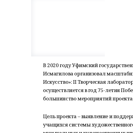
В 2020 году Уфимский государствен
Исмагилова организовал масштабны
Искусство»: II Творческая лаборат
осуществляется в год 75-летия Побе
большинство мероприятий проекта 
Цель проекта – выявление и подде
учащихся системы художественного 
музыкальных и художественных школ