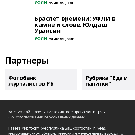
УФЛИ
15 ИЮЛЯ , 06:00
Браслет времени: УФЛИ в
камне и слове. Юлдаш
Ураксин
УФЛИ
20 ИЮЛЯ , 09:00
Партнеры
Фотобанк
Рубрика "Еда и
журналистов РБ
напитки"
© 2026 сайт газеты «Истоки». Все права защищены.
Об использовании персональных данных
Газета «Истоки» (Республика Башкортостан, г. Уфа),
информационно-публицистический еженедельник, выходит с