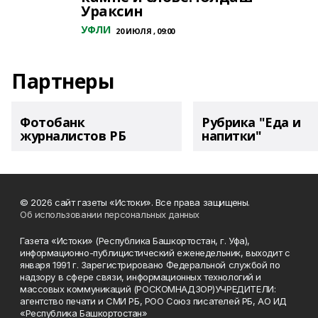
Ураксин
УФЛИ
20 ИЮЛЯ , 09:00
Партнеры
Фотобанк
Рубрика "Еда и
журналистов РБ
напитки"
© 2026 сайт газеты «Истоки». Все права защищены.
Об использовании персональных данных
Газета «Истоки» (Республика Башкортостан, г. Уфа),
информационно-публицистический еженедельник, выходит с
января 1991 г. Зарегистрировано Федеральной службой по
надзору в сфере связи, информационных технологий и
массовых коммуникаций (РОСКОМНАДЗОР)УЧРЕДИТЕЛИ:
агентство печати и СМИ РБ, РОО Союз писателей РБ, АО ИД
«Республика Башкортостан»