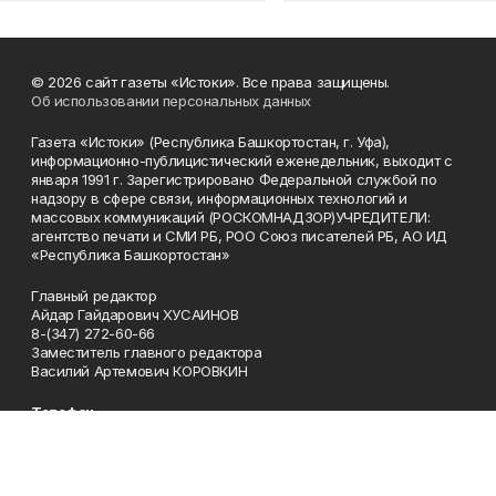
© 2026 сайт газеты «Истоки». Все права защищены.
Об использовании персональных данных
Газета «Истоки» (Республика Башкортостан, г. Уфа),
информационно-публицистический еженедельник, выходит с
января 1991 г. Зарегистрировано Федеральной службой по
надзору в сфере связи, информационных технологий и
массовых коммуникаций (РОСКОМНАДЗОР)УЧРЕДИТЕЛИ:
агентство печати и СМИ РБ, РОО Союз писателей РБ, АО ИД
«Республика Башкортостан»
Главный редактор
Айдар Гайдарович ХУСАИНОВ
8-(347) 272-60-66
Заместитель главного редактора
Василий Артемович КОРОВКИН
Телефон
8-(347) 272-60-66
Эл. почта
gaz_istoki@mail.ru