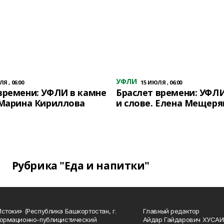
УФЛИ
Я , 06:00
15 ИЮЛЯ , 06:00
времени: УФЛИ в камне
Браслет времени: УФЛИ
 Марина Кириллова
и слове. Елена Мещеря
Рубрика "Еда и напитки"
Истоки» (Республика Башкортостан, г.
Главный редактор
формационно-публицистический
Айдар Гайдарович ХУСА