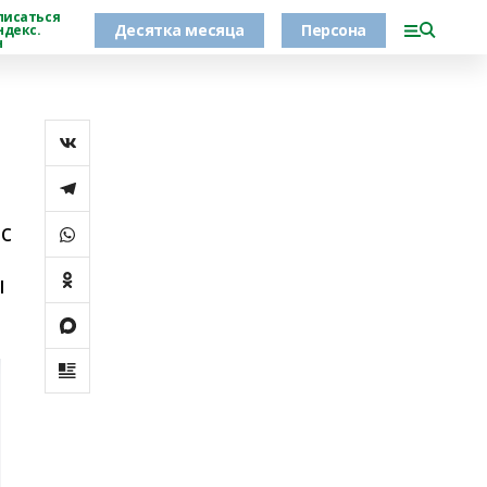
писаться
Десятка месяца
Персона
ндекс.
н
с
ы