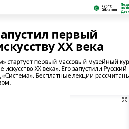
Под
+26 °С
на Я
Облачно
Дзе
запустил первый
искусству XX века
м» стартует первый массовый музейный кур
е искусство XX века». Его запустили Русский
 «Система». Бесплатные лекции рассчитан
вом.