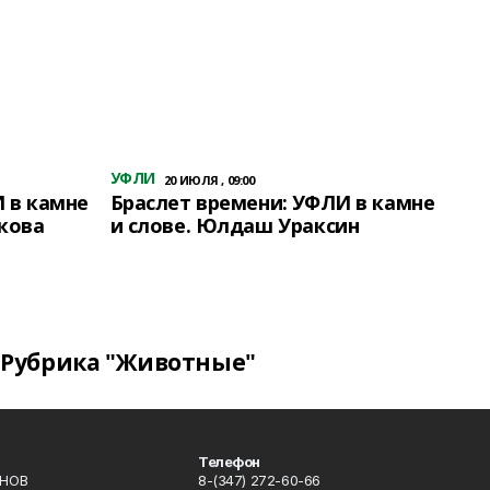
УФЛИ
20 ИЮЛЯ , 09:00
 в камне
Браслет времени: УФЛИ в камне
кова
и слове. Юлдаш Ураксин
Рубрика "Животные"
Телефон
ИНОВ
8-(347) 272-60-66