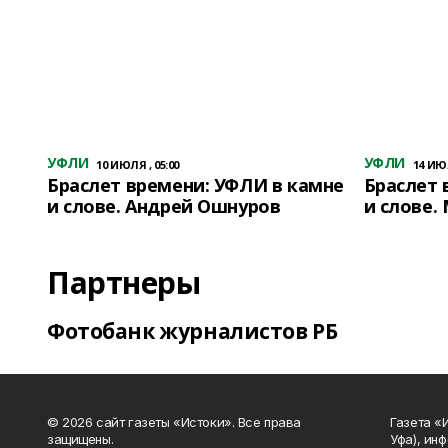
УФЛИ
УФЛИ
10 ИЮЛЯ , 05:00
14 ИЮЛ
Браслет времени: УФЛИ в камне
Браслет 
и слове. Андрей Ошнуров
и слове.
Партнеры
Фотобанк журналистов РБ
© 2026 сайт газеты «Истоки». Все права
Газета «
защищены.
Уфа), ин