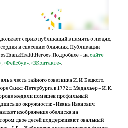
должает серию публикаций в память о людях,
сердия и спасению ближних. Публикации
msThankHealthHeroes. Подробнее – на
сайте
»
,
«Фейсбук»
,
«ВКонтакте»
.
ь в честь тайного советника И. И. Бецкого.
е Санкт-Петербурга в 1772 г. Медальер – И. К.
й стороне медали помещен профильный
надпись по окружности: «Иванъ Иванович
авляет изображение обелиска на
отором двое детей поддерживают овальный
а: «I. Б.». У обелиска аллегорическая фигура