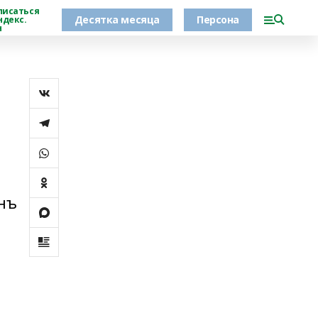
писаться
Десятка месяца
Персона
ндекс.
н
анъ