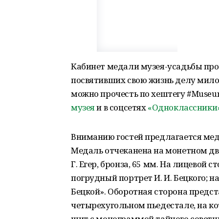
Кабинет медали музея-усадьбы про
посвятивших свою жизнь делу мило
можно прочесть по хештегу #Museu
музея
и в соцсетях
«Одноклассники
Вниманию гостей предлагается медал
Медаль отчеканена на монетном двор
Г. Егер, бронза, 65 мм. На лицево
погрудный портрет И. И. Бецкого; 
Бецкой». Оборотная сторона предст
четырехугольном пьедестале, на к
щит с монограммой тайного советник