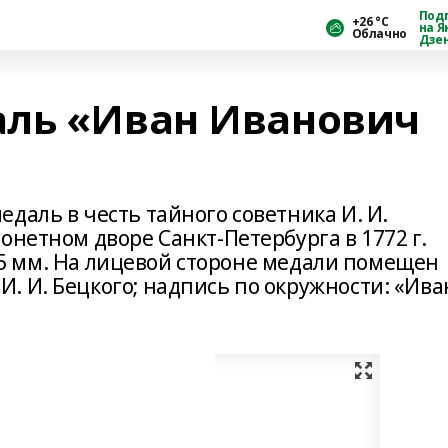
Под
+26 °С
на Я
Облачно
Дзе
аль «Иван Иванович
даль в честь тайного советника И. И.
онетном дворе Санкт-Петербурга в 1772 г.
, 65 мм. На лицевой стороне медали помещен
. И. Бецкого; надпись по окружности: «Ив