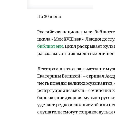
По 30 июня
Российская национальная библиоте
цикла «Мой XVIII век». Лекция дос
библиотеки
. Цикл раскрывает куль
рассказывает о знаменитых личност
Лектором на этот раз выступит му
Екатерины Великой» – скрипач Андр
честь плеяды великих музыкантов,
репертуаре ансамбля – сочинения к
барокко, придворная музыка русск
уделяет редко исполняемой или неи
слушатели смогут соприкоснуться с