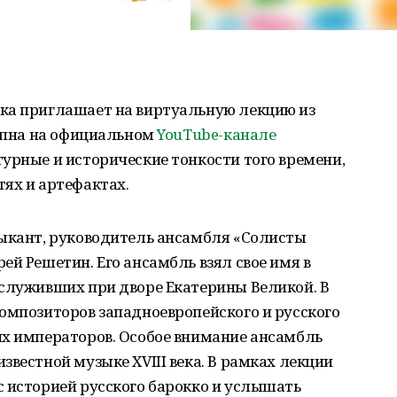
ка приглашает на виртуальную лекцию из
тупна на официальном
YouTube-канале
турные и исторические тонкости того времени,
ях и артефактах.
зыкант, руководитель ансамбля «Солисты
ей Решетин. Его ансамбль взял свое имя в
 служивших при дворе Екатерины Великой. В
омпозиторов западноевропейского и русского
их императоров. Особое внимание ансамбль
звестной музыке XVIII века. В рамках лекции
 историей русского барокко и услышать