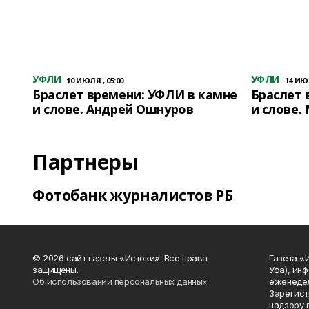
УФЛИ
УФЛИ
10 ИЮЛЯ , 05:00
14 ИЮЛ
Браслет времени: УФЛИ в камне
Браслет 
и слове. Андрей Ошнуров
и слове.
Партнеры
Фотобанк журналистов РБ
© 2026 сайт газеты «Истоки». Все права
Газета «
защищены.
Уфа), ин
Об использовании персональных данных
еженедел
Зарегист
надзору 