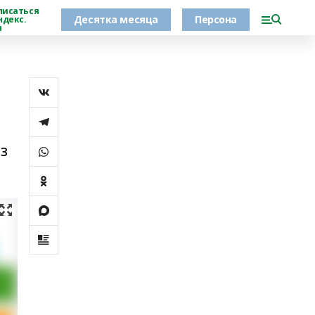
писаться
Десятка месяца
Персона
ндекс.
н
з