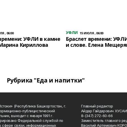
УФЛИ
Я , 06:00
15 ИЮЛЯ , 06:00
времени: УФЛИ в камне
Браслет времени: УФЛИ
 Марина Кириллова
и слове. Елена Мещеря
Рубрика "Еда и напитки"
Истоки» (Республика Башкортостан, г.
Главный редактор
формационно-публицистический
Айдар Гайдарович ХУСА
ьник, выходит с января 1991 г.
8-(347) 272-60-66
рировано Федеральной службой по
Заместитель главного ре
в сфере связи, информационных
Василий Артемович КОР