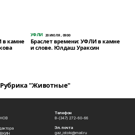
УФЛИ
20 ИЮЛЯ , 09:00
 в камне
Браслет времени: УФЛИ в камне
кова
и слове. Юлдаш Ураксин
Рубрика "Животные"
Телефон
ИНОВ
8-(347) 272-60-66
Эл. почта
дактора
gaz_istoki@mail.ru
ОВКИН