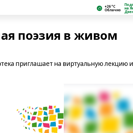
Под
+26 °С
на Я
Облачно
Дзе
ная поэзия в живом
отека приглашает на виртуальную лекцию и