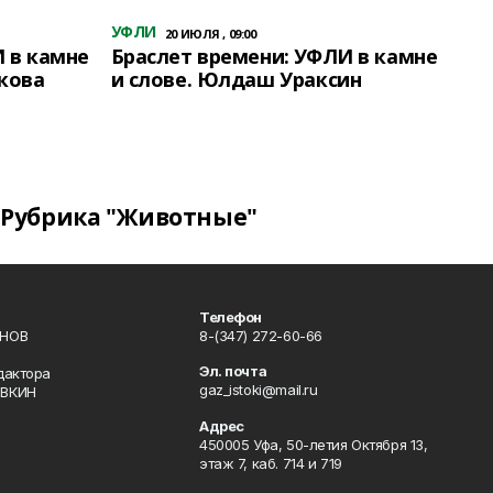
УФЛИ
20 ИЮЛЯ , 09:00
 в камне
Браслет времени: УФЛИ в камне
кова
и слове. Юлдаш Ураксин
Рубрика "Животные"
Телефон
ИНОВ
8-(347) 272-60-66
Эл. почта
дактора
gaz_istoki@mail.ru
ОВКИН
Адрес
450005 Уфа, 50-летия Октября 13,
этаж 7, каб. 714 и 719