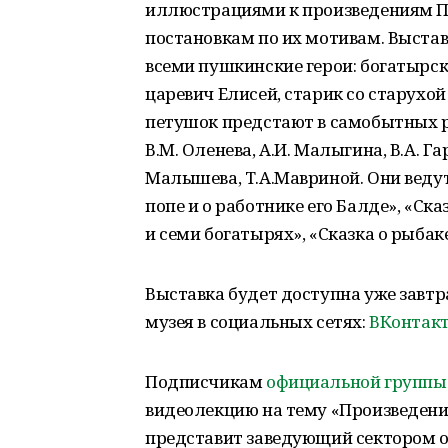
иллюстрациями к произведениям П
постановкам по их мотивам. Выстав
всеми пушкинские герои: богатырск
царевич Елисей, старик со старухой
петушок предстают в самобытных раб
В.М. Оленева, А.И. Малыгина, В.А. Гар
Малышева, Т.А.Мавриной. Они ведут 
попе и о работнике его Балде», «Ска
и семи богатырях», «Сказка о рыбак
Выставка будет доступна уже завтр
музея в социальных сетях:
ВКонтак
Подписчикам
официальной группы 
видеолекцию на тему «Произведения
представит заведующий сектором 