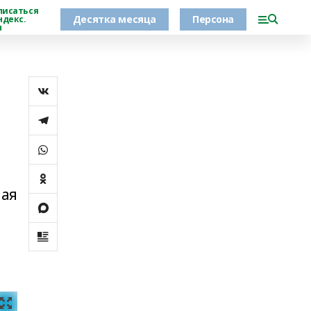
писаться
Десятка месяца
Персона
ндекс.
н
ная
о