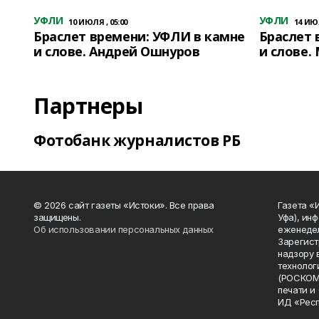
УФЛИ
УФЛИ
10 ИЮЛЯ , 05:00
14 ИЮЛ
Браслет времени: УФЛИ в камне
Браслет 
и слове. Андрей Ошнуров
и слове.
Партнеры
Фотобанк журналистов РБ
© 2026 сайт газеты «Истоки». Все права
Газета «
защищены.
Уфа), ин
Об использовании персональных данных
еженедел
Зарегист
надзору 
технолог
(РОСКОМ
печати и
ИД «Рес