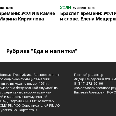
УФЛИ
Я , 06:00
15 ИЮЛЯ , 06:00
времени: УФЛИ в камне
Браслет времени: УФЛИ
 Марина Кириллова
и слове. Елена Мещеря
Рубрика "Еда и напитки"
Истоки» (Республика Башкортостан, г.
Главный редактор
формационно-публицистический
Айдар Гайдарович ХУСА
ьник, выходит с января 1991 г.
8-(347) 272-60-66
рировано Федеральной службой по
Заместитель главного ре
в сфере связи, информационных
Василий Артемович КОР
ий и массовых коммуникаций
НАДЗОР)УЧРЕДИТЕЛИ: агентство
 СМИ РБ, РОО Союз писателей РБ, АО
публика Башкортостан»