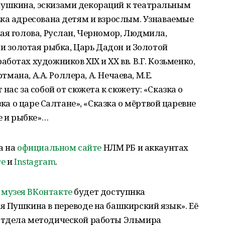
ушкина, эскизами декораций к театральным
ка адресована детям и взрослым. Узнаваемые
ая голова, Руслан, Черномор, Людмила,
 и золотая рыбка, Царь Дадон и Золотой
отах художников XIX и XX вв. В.Г. Козьменко,
тмана, А.А. Роллера, А. Нечаева, М.Е.
нас за собой от сюжета к сюжету: «Сказка о
зка о царе Салтане», «Сказка о мёртвой царевне
е и рыбке»…
а на
официальном сайте
НЛМ РБ и аккаунтах
те
и
Instagram
.
музея ВКонтакте
будет доступнка
 Пушкина в переводе на башкирский язык». Её
отдела методической работы Эльмира