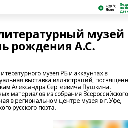
Под
+29 °С
на Я
Ясно
Дзе
литературный музей
ь рождения А.С.
итературного музея РБ и аккаунтах в
туальная выставка иллюстраций, посвящён
зкам Александра Сергеевича Пушкина.
ых материалов из собрания Всероссийског
ая в региональном центре музея в г. Уфе,
ого русского поэта.