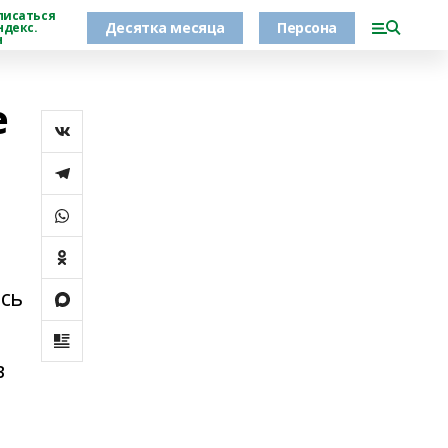
писаться
Десятка месяца
Персона
ндекс.
н
е
ась
в