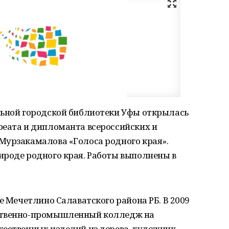
льной городской библиотеки Уфы открылась
реата и дипломанта всероссийских и
Мурзакамалова «Голоса родного края».
ироде родного края. Работы выполнены в
е Мечетлино Салаватского района РБ. В 2009
ственно-промышленный колледж на
жественных изделий из дерева, художник