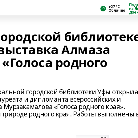
Под
+27 °С
на Я
Облачно
Дзе
городской библиотек
выставка Алмаза
«Голоса родного
ральной городской библиотеки Уфы открыл
ауреата и дипломанта всероссийских и
 Мурзакамалова «Голоса родного края».
природе родного края. Работы выполнены 