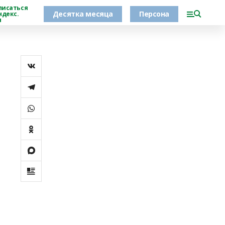
писаться
Десятка месяца
Персона
ндекс.
н