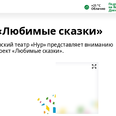
Под
+21 °С
на Я
Облачно
Дзе
 «Любимые сказки»
рский театр «Нур» представляет вниманию
оект «Любимые сказки».