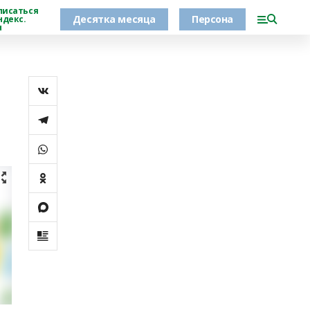
писаться
Десятка месяца
Персона
ндекс.
н