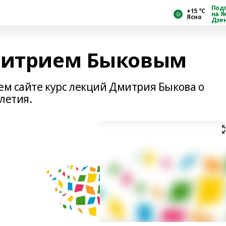
Под
+15 °С
на Я
Ясно
Дзе
Дмитрием Быковым
ем сайте курс лекций Дмитрия Быкова о
летия.