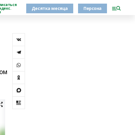
писаться
Десятка месяца
Персона
ндекс.
н
том