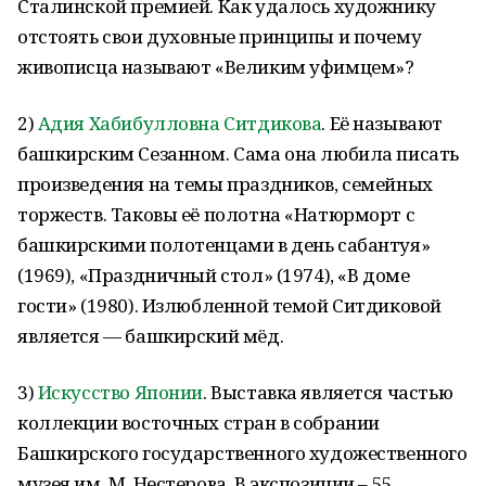
Сталинской премией. Как удалось художнику
отстоять свои духовные принципы и почему
живописца называют «Великим уфимцем»?
2)
Адия Хабибулловна Ситдикова
. Её называют
башкирским Сезанном. Сама она любила писать
произведения на темы праздников, семейных
торжеств. Таковы её полотна «Натюрморт с
башкирскими полотенцами в день сабантуя»
(1969), «Праздничный стол» (1974), «В доме
гости» (1980). Излюбленной темой Ситдиковой
является — башкирский мёд.
3)
Искусство Японии
. Выставка является частью
коллекции восточных стран в собрании
Башкирского государственного художественного
музея им. М. Нестерова. В экспозиции – 55