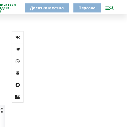
писаться
Десятка месяца
Персона
ндекс.
н