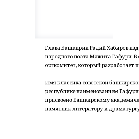
Глава Башкирии Радий Хабиров изда
народного поэта Мажита Гафури. В 
оргкомитет, который разработает 
Имя классика советской башкирской
республике наименованием Гафурийс
присвоено Башкирскому академичес
памятник литератору и драматургу