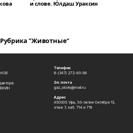
кова
и слове. Юлдаш Ураксин
Рубрика "Животные"
Телефон
ИНОВ
8-(347) 272-60-66
Эл. почта
дактора
gaz_istoki@mail.ru
ОВКИН
Адрес
450005 Уфа, 50-летия Октября 13,
этаж 7, каб. 714 и 719