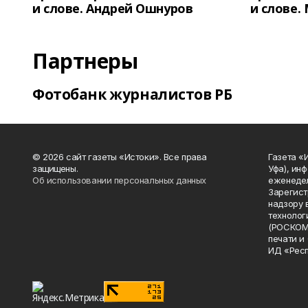
и слове. Андрей Ошнуров
и слове.
Партнеры
Фотобанк журналистов РБ
© 2026 сайт газеты «Истоки». Все права
Газета «
защищены.
Уфа), ин
Об использовании персональных данных
еженедел
Зарегист
надзору 
технолог
(РОСКОМ
печати и
ИД «Рес