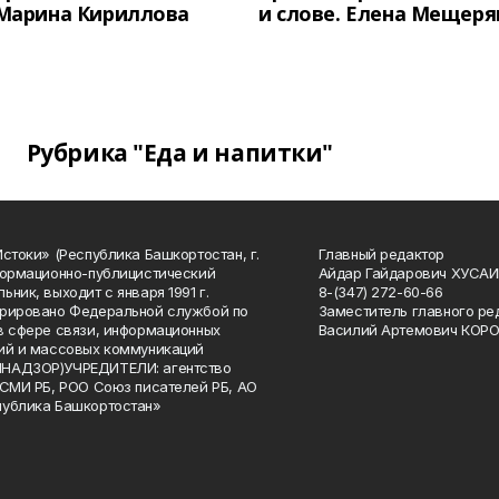
 Марина Кириллова
и слове. Елена Мещеря
Рубрика "Еда и напитки"
Истоки» (Республика Башкортостан, г.
Главный редактор
формационно-публицистический
Айдар Гайдарович ХУСА
ьник, выходит с января 1991 г.
8-(347) 272-60-66
рировано Федеральной службой по
Заместитель главного ре
в сфере связи, информационных
Василий Артемович КОР
ий и массовых коммуникаций
НАДЗОР)УЧРЕДИТЕЛИ: агентство
 СМИ РБ, РОО Союз писателей РБ, АО
публика Башкортостан»