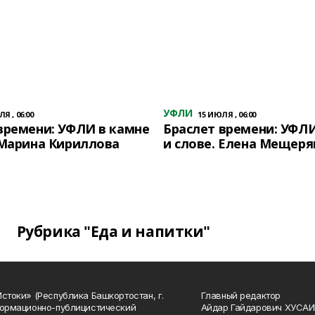
УФЛИ
Я , 06:00
15 ИЮЛЯ , 06:00
времени: УФЛИ в камне
Браслет времени: УФЛИ
 Марина Кириллова
и слове. Елена Мещеря
Рубрика "Еда и напитки"
Истоки» (Республика Башкортостан, г.
Главный редактор
формационно-публицистический
Айдар Гайдарович ХУСА