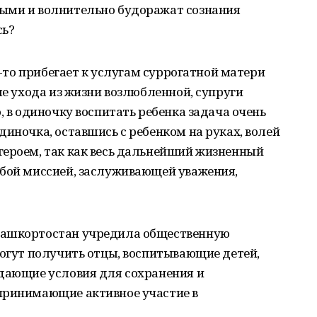
ыми и волнительно будоражат сознания
сь?
то-то прибегает к услугам суррогатной матери
ле ухода из жизни возлюбленной, супруги
, в одиночку воспитать ребенка задача очень
диночка, оставшись с ребенком на руках, волей
героем, так как весь дальнейший жизненный
обой миссией, заслуживающей уважения,
Башкортостан учредила общественную
могут получить отцы, воспитывающие детей,
здающие условия для сохранения и
принимающие активное участие в