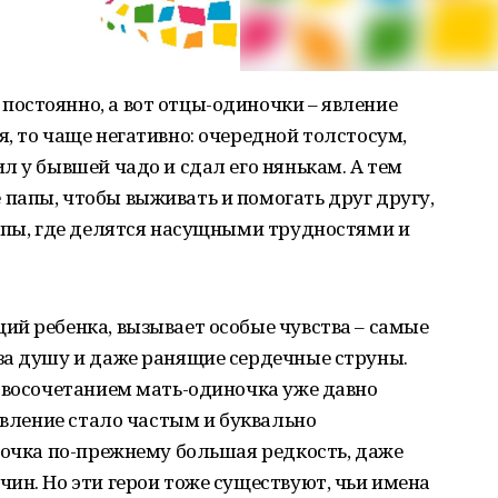
остоянно, а вот отцы-одиночки – явление
, то чаще негативно: очередной толстосум,
л у бывшей чадо и сдал его нянькам. А тем
папы, чтобы выживать и помогать друг другу,
уппы, где делятся насущными трудностями и
й ребенка, вызывает особые чувства – самые
за душу и даже ранящие сердечные струны.
овосочетанием мать-одиночка уже давно
явление стало частым и буквально
ночка по-прежнему большая редкость, даже
ин. Но эти герои тоже существуют, чьи имена