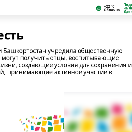
Под
+22 °С
на Я
Облачно
Дзе
есть
и Башкортостан учредила общественную
Ее могут получить отцы, воспитывающие
жизни, создающие условия для сохранения и
й, принимающие активное участие в