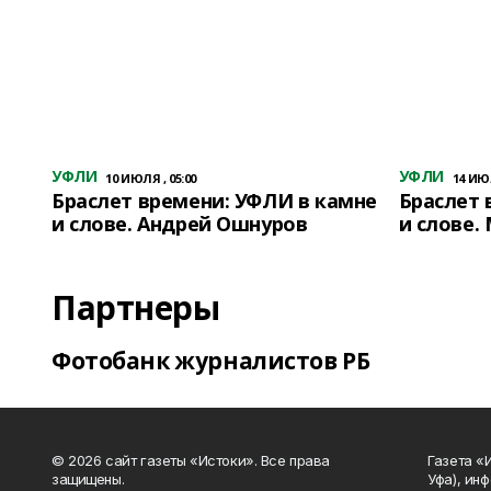
УФЛИ
УФЛИ
10 ИЮЛЯ , 05:00
14 ИЮЛ
Браслет времени: УФЛИ в камне
Браслет 
и слове. Андрей Ошнуров
и слове.
Партнеры
Фотобанк журналистов РБ
© 2026 сайт газеты «Истоки». Все права
Газета «
защищены.
Уфа), ин