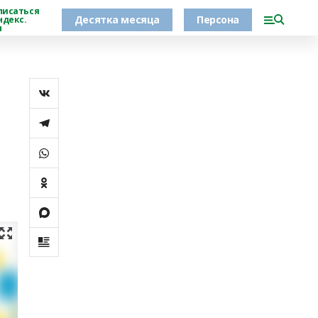
писаться
Десятка месяца
Персона
ндекс.
н