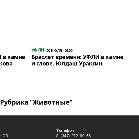
УФЛИ
20 ИЮЛЯ , 09:00
 в камне
Браслет времени: УФЛИ в камне
кова
и слове. Юлдаш Ураксин
Рубрика "Животные"
Телефон
ИНОВ
8-(347) 272-60-66