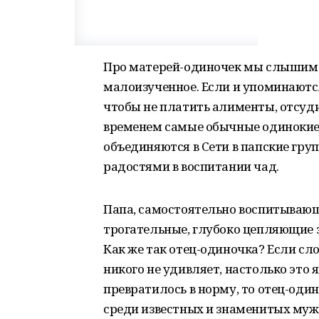
Про матерей-одиночек мы слышим п
малоизученное. Если и упоминаются
чтобы не платить алименты, отсуди
временем самые обычные одинокие 
объединяются в Сети в папские гр
радостями в воспитании чад.
Папа, самостоятельно воспитывающи
трогательные, глубоко цепляющие 
Как же так отец-одиночка? Если сл
никого не удивляет, настолько это 
превратилось в норму, то отец-оди
среди известных и знаменитых мужч