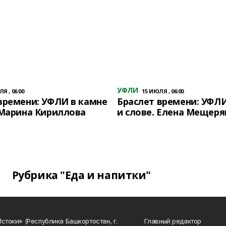
УФЛИ
Я , 06:00
15 ИЮЛЯ , 06:00
времени: УФЛИ в камне
Браслет времени: УФЛИ
 Марина Кириллова
и слове. Елена Мещеря
Рубрика "Еда и напитки"
Истоки» (Республика Башкортостан, г.
Главный редактор