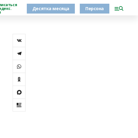
писаться
Десятка месяца
Персона
ндекс.
н