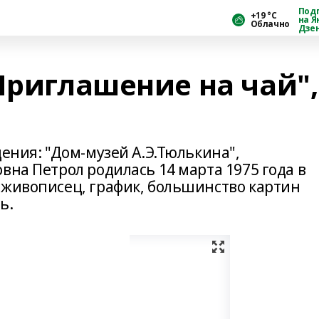
Под
+19 °С
на Я
Облачно
Дзе
Приглашение на чай",
дения: "Дом-музей А.Э.Тюлькина",
вна Петрол родилась 14 марта 1975 года в
 живописец, график, большинство картин
ь.