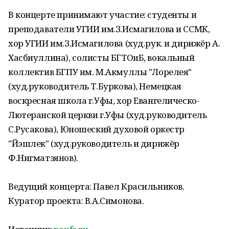
В концерте принимают участие: студенты и
преподаватели УГИИ им.З.Исмагилова и ССМК,
хор УГИИ им.З.Исмагилова (худ.рук. и дирижёр А.
Хасбиуллина), солисты БГТОиБ, вокальный
коллектив БГПУ им. М.Акмуллы "Лорелея"
(худ.руководитель Т.Буркова), Немецкая
воскресная школа г.Уфы, хор Евангелическо-
Лютеранской церкви г.Уфы (худ.руководитель
С.Русакова), Юношеский духовой оркестр
"Йэшлек" (худ.руководитель и дирижёр
Ф.Нигматзянов).
Ведущий концерта: Павел Красильников.
Куратор проекта: В.А.Симонова.