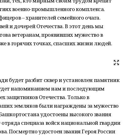
зни, тех, кто мирным своим трудом крепит
тиях военно-промышленного комплекса.
фицеров – хранителей семейного очага.
ей и дочерей Отечества. В этот день мы
ова ветеранам, проявивших мужество в
кже в горячих точках, спасших жизни людей.
ади будет разбит сквер и установлен памятник
будет напоминанием нам и последующим
ех защитников Отечества. Только в
наших земляков были награждены за мужество
 Башкортостана удостоены высокого звания
9 отряда спецназа войск национальной гвардии
а. Посмертно удостоен звания Героя России