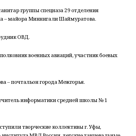
санитар группы спецназа 29 отделения
ла – майора Миннигали Шаймуратова.
рудник ОВД.
полковник военных авиаций, участник боевых
а – почтальон города Межгорья.
 учитель информатики средней школы № 1
ступили творческие коллективы г. Уфы,
института МВД России, детские танцевальные