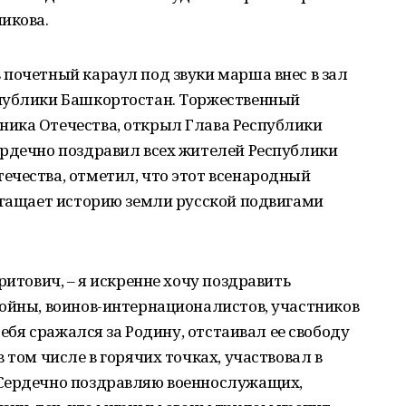
икова.
почетный караул под звуки марша внес в зал
публики Башкортостан. Торжественный
ика Отечества, открыл Глава Республики
ердечно поздравил всех жителей Республики
ечества, отметил, что этот всенародный
огащает историю земли русской подвигами
ритович, – я искренне хочу поздравить
войны, воинов-интернационалистов, участников
себя сражался за Родину, отстаивал ее свободу
 том числе в горячих точках, участвовал в
 Сердечно поздравляю военнослужащих,