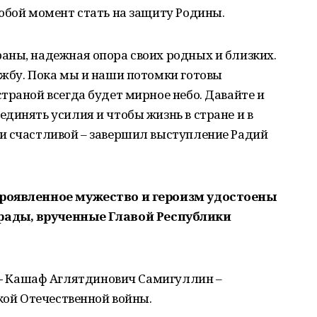
юбой момент стать на защиту Родины.
аны, надежная опора своих родных и близких.
ужбу. Пока мы и наши потомки готовы
траной всегда будет мирное небо. Давайте и
динять усилия и чтобы жизнь в стране и в
и счастливой – завершил выступление Радий
проявленное мужество и героизм удостоены
рады, врученные Главой
Республики
–
Кашаф Аглятдинович Самигуллин –
икой Отечественной войны.