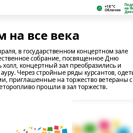
Под
+18 °С
на Я
Облачно
Дзе
м на все века
враля, в государственном концертном зале
ественное собрание, посвященное Дню
ь холл, концертный зал преобразились и
 ауру. Через стройные ряды курсантов, одет
ми, приглашенные на торжество ветераны с
еторопливо прошли в зал торжеств.