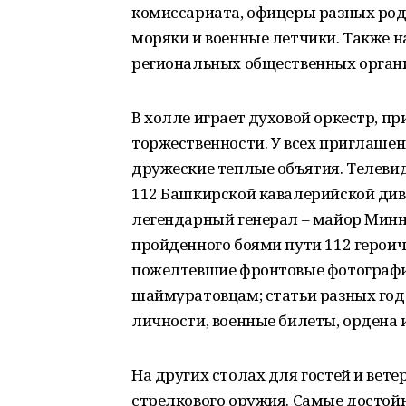
комиссариата, офицеры разных родо
моряки и военные летчики. Также 
региональных общественных орган
В холле играет духовой оркестр, 
торжественности. У всех приглашен
дружеские теплые объятия. Телеви
112 Башкирской кавалерийской див
легендарный генерал – майор Минн
пройденного боями пути 112 герои
пожелтевшие фронтовые фотографии
шаймуратовцам; статьи разных годо
личности, военные билеты, ордена 
На других столах для гостей и вет
стрелкового оружия. Самые достой