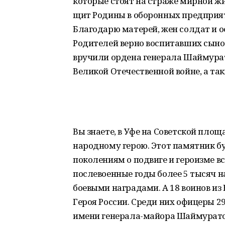
которые стоят на страже мирной жи
щит Родины в оборонных предприя
Благодарю матерей, жен солдат и о
Родителей верно воспитавших сынов
вручили ордена генерала Шаймурат
Великой Отечественной войне, а та
Вы знаете, в Уфе на Советской площ
народному герою. Этот памятник 
поколениям о подвиге и героизме вс
послевоенные годы более 5 тысяч 
боевыми наградами. А 18 воинов из
Героя России. Среди них офицеры 2
имени генерала-майора Шаймуратов