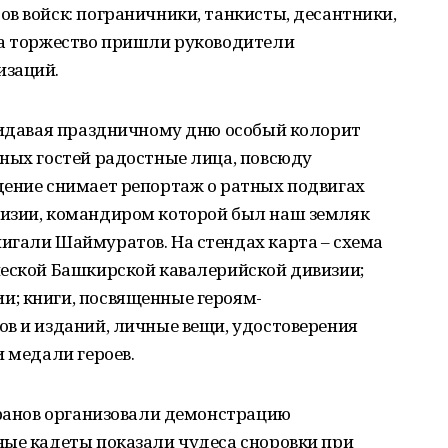
в войск: пограничники, танкисты, десантники,
на торжество пришли руководители
изаций.
придавая праздничному дню особый колорит
ных гостей радостные лица, повсюду
дение снимает репортаж о ратных подвигах
изии, командиром которой был наш земляк
игали Шаймуратов. На стендах карта – схема
ческой Башкирской кавалерийской дивизии;
; книги, посвященные героям-
в и изданий, личные вещи, удостоверения
и медали героев.
еранов организовали демонстрацию
ные кадеты показали чудеса сноровки при