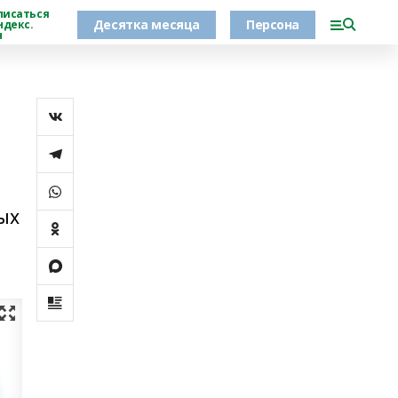
писаться
Десятка месяца
Персона
ндекс.
н
ых