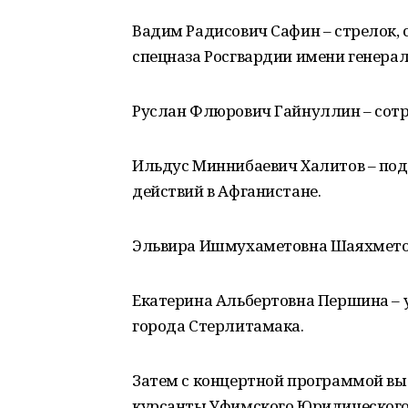
Вадим Радисович Сафин – стрелок, 
спецназа Росгвардии имени генера
Руслан Флюрович Гайнуллин – сот
Ильдус Миннибаевич Халитов – под
действий в Афганистане.
Эльвира Ишмухаметовна Шаяхметов
Екатерина Альбертовна Першина –
города Стерлитамака.
Затем с концертной программой вы
курсанты Уфимского Юридического 