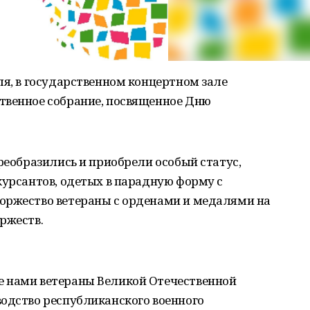
ля, в государственном концертном зале
твенное собрание, посвященное Дню
преобразились и приобрели особый статус,
курсантов, одетых в парадную форму с
оржество ветераны с орденами и медалями на
ржеств.
е нами ветераны Великой Отечественной
водство республиканского военного