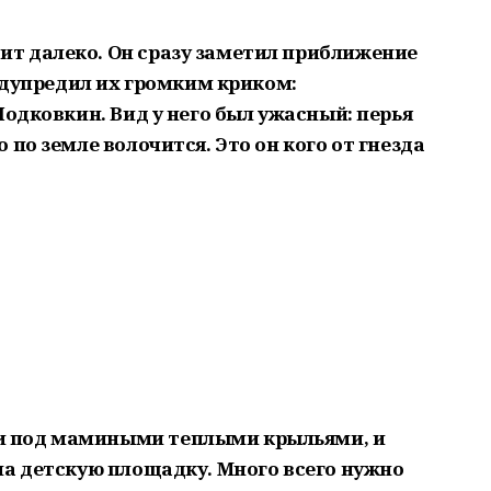
ит далеко. Он сразу заметил приближение
редупредил их громким криком:
Подковкин. Вид у него был ужасный: перья
по земле волочится. Это он кого от гнезда
ли под мамиными теплыми крыльями, и
на детскую площадку. Много всего нужно