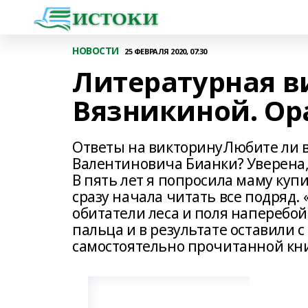
НОВОСТИ
25 ФЕВРАЛЯ 2020, 07:30
Литературная в
Вязникиной. О
Ответы на викторинуЛюбите ли вы
Валентиновича Бианки? Уверена, 
В пять лет я попросила маму купи
сразу начала читать все подряд. 
обитатели леса и поля наперебой
пальца и в результате оставили с
самостоятельно прочитанной кн