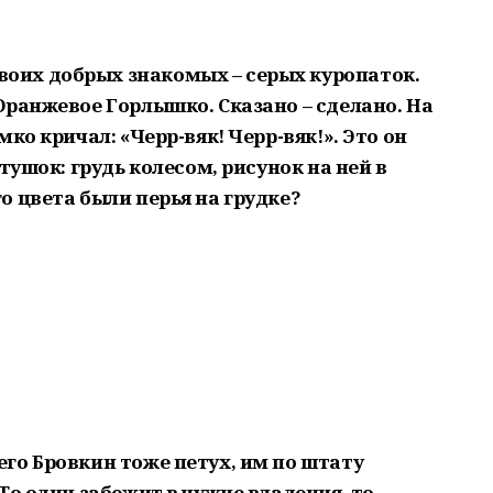
воих добрых знакомых – серых куропаток.
Оранжевое Горлышко. Сказано – сделано. На
ко кричал: «Черр-вяк! Черр-вяк!». Это он
тушок: грудь колесом, рисунок на ней в
 цвета были перья на грудке?
его Бровкин тоже петух, им по штату
То один забежит в чужие владения, то