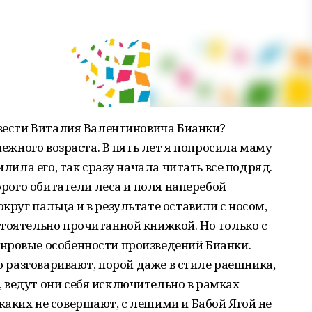
овести Виталия Валентиновича Бианки?
 нежного возраста. В пять лет я попросила маму
илила его, так сразу начала читать все подряд.
торого обитатели леса и поля наперебой
круг пальца и в результате оставили с носом,
тоятельно прочитанной книжкой. Но только с
нровые особенности произведений Бианки.
го разговаривают, порой даже в стиле раешника,
 ведут они себя исключительно в рамках
аких не совершают, с лешими и Бабой Ягой не