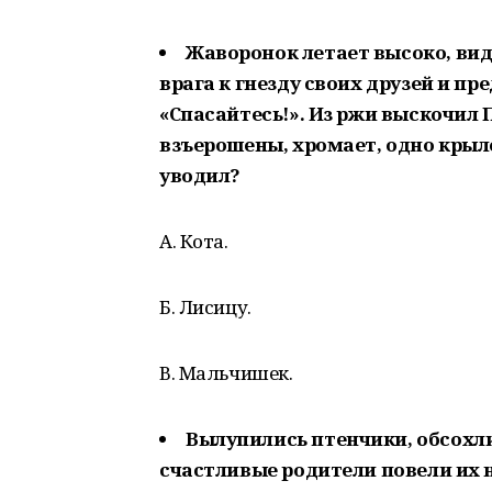
Жаворонок летает высоко, вид
врага к гнезду своих друзей и п
«Спасайтесь!». Из ржи выскочил 
взъерошены, хромает, одно крыло 
уводил?
А. Кота.
Б. Лисицу.
В. Мальчишек.
Вылупились птенчики, обсох
счастливые родители повели их 