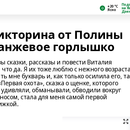
Под
+20 °С
на Я
Ясно
Дзе
икторина от Полины
ранжевое горлышко
 сказки, рассказы и повести Виталия
что да. Я их тоже люблю с нежного возраста
ть мне букварь и, как только осилила его, та
«Первая охота», сказка о щенке, которого
 удивляли, обманывали, обводили вокруг
 носом, стала для меня самой первой
ижкой.