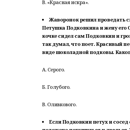
В. «Красная искра».
Жаворонок решил проведать с
Петушка Подковкина и жену его 
кочке сидел сам Подковкин и гром
так думал, что поет. Красивый пе
виде шоколадной подковы. Какого
А. Серого.
Б. Голубого.
В. Оливкового.
Если Подковкин петух и сосед 
положено петушиться и драться. 