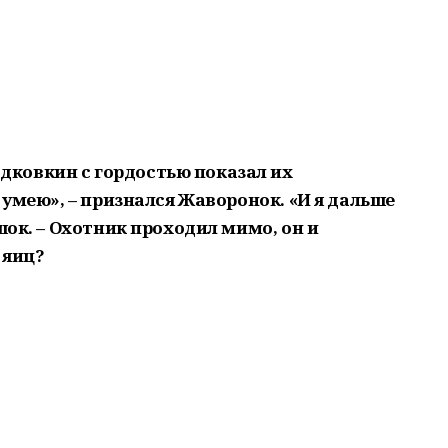
дковкин с гордостью показал их
 умею», – признался Жаворонок. «И я дальше
шок. – Охотник проходил мимо, он и
 яиц?