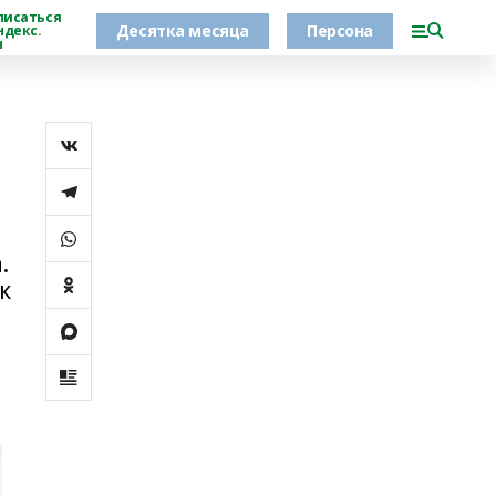
писаться
Десятка месяца
Персона
ндекс.
н
.
к