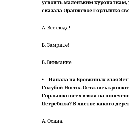
усвоить маленьким куропаткам, у
сказала Оранжевое Горлышко сво
А. Все сюда!
Б. Замрите!
В. Внимание!
Напала на Бровкиных злая Ястр
Голубой Носик. Остались крошк
Горлышко всех взяла на попечени
Ястребиха? В листве какого дере
А. Осина.