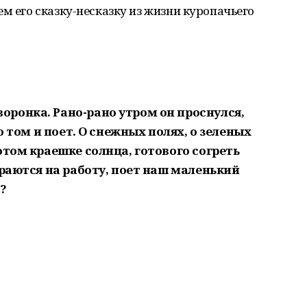
м его сказку-несказку из жизни куропачьего
воронка. Рано-рано утром он проснулся,
о том и поет. О снежных полях, о зеленых
отом краешке солнца, готового согреть
ираются на работу, поет наш маленький
?