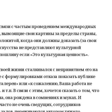
в связи с частым проведением международных
 вывозящие свои картины за пределы страны,
локитой, когда они должны доказать (за свои
 искусства не представляют культурной
пошлину если «Это культурная ценность».
воей жизни сталкивался с непринятием его на
е с формулировками отказа показать публике
 галереи» или «к сожалению, Ваша работа не
и т.п. В связи с этим, хочется сказать о том, что
а, она рождена в сомнениях и муках. И
 часто не очень сведущих, сотрудников
 залов, переживаются автором тяжело.