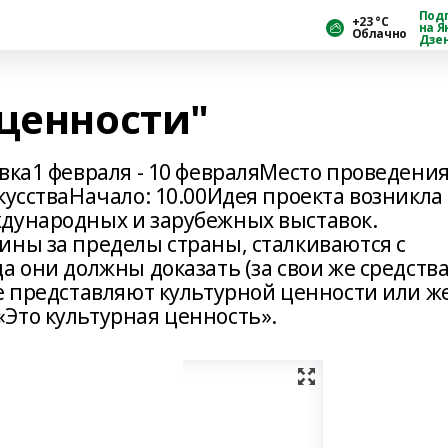
Под
+23 °С
на Я
Облачно
Дзе
 ценности"
вка1 февраля - 10 февраляМесто проведения
кусстваНачало: 10.00Идея проекта возникла
ждународных и зарубежных выставок.
ины за пределы страны, сталкиваются с
а они должны доказать (за свои же средства
е представляют культурной ценности или ж
Это культурная ценность».