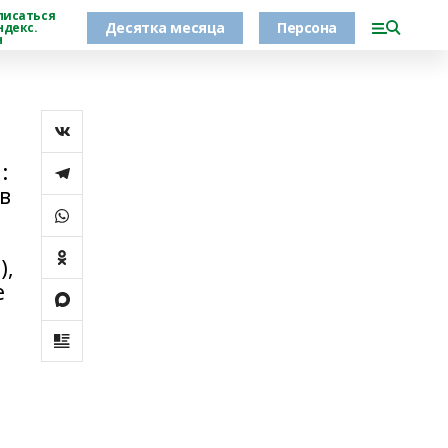
писаться
Десятка месяца
Персона
ндекс.
н
:
 в
),
е