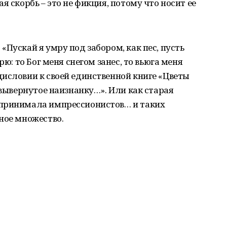
я скорбь – это не фикция, потому что носит ее
Пускай я умру под забором, как пес, пусть
рю: то Бог меня снегом занес, то вьюга меня
исловии к своей единственной книге «Цветы
 вывернутое наизнанку…». Или как старая
 принимала импрессионистов… и таких
ное множество.