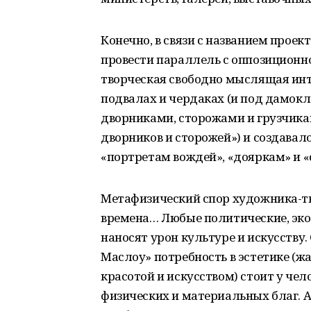
Конечно, в связи с названием проек
провести параллель с оппозиционно
творческая свободно мыслящая инт
подвалах и чердаках (и под дамокл
дворниками, сторожами и грузчик
дворников и сторожей») и создавало
«портретам вождей», «дояркам» и «
Метафизический спор художника-тво
времена… Любые политические, эко
наносят урон культуре и искусству
Маслоу» потребность в эстетике (
красотой и искусством) стоит у че
физических и материальных благ. А