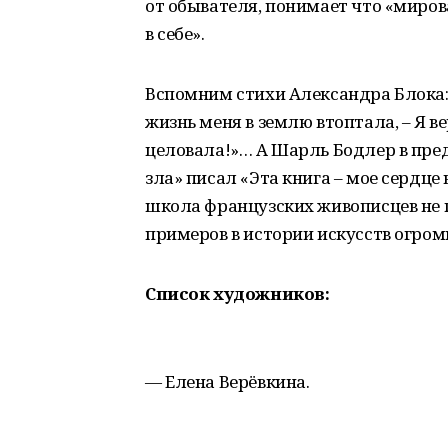
от обывателя, понимает что «мирова
в себе».
Вспомним стихи Александра Блока: «
жизнь меня в землю втоптала, – Я ве
целовала!»… А Шарль Бодлер в пред
зла» писал «Эта книга – мое сердце
школа французских живописцев не
примеров в истории искусств огром
Список художников:
— Елена Верёвкина.