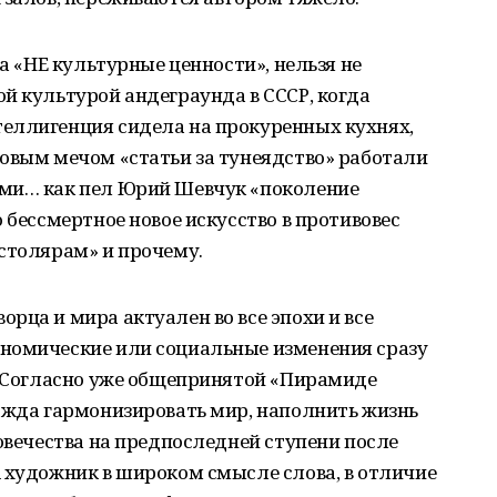
та «НЕ культурные ценности», нельзя не
й культурой андеграунда в СССР, когда
еллигенция сидела на прокуренных кухнях,
овым мечом «статьи за тунеядство» работали
ами… как пел Юрий Шевчук «поколение
 бессмертное новое искусство в противовес
столярам» и прочему.
рца и мира актуален во все эпохи и все
номические или социальные изменения сразу
. Согласно уже общепринятой «Пирамиде
жажда гармонизировать мир, наполнить жизнь
ловечества на предпоследней ступени после
 художник в широком смысле слова, в отличие