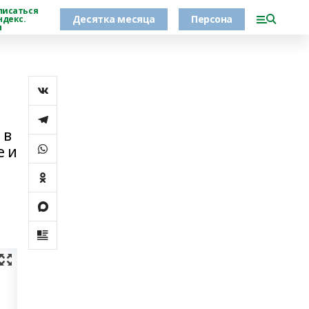
писаться
Десятка месяца
Персона
ндекс.
н
 в
е и