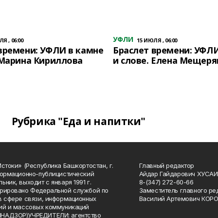
УФЛИ
Я , 06:00
15 ИЮЛЯ , 06:00
времени: УФЛИ в камне
Браслет времени: УФЛИ
 Марина Кириллова
и слове. Елена Мещеря
Рубрика "Еда и напитки"
Истоки» (Республика Башкортостан, г.
Главный редактор
формационно-публицистический
Айдар Гайдарович ХУСА
ьник, выходит с января 1991 г.
8-(347) 272-60-66
рировано Федеральной службой по
Заместитель главного ре
в сфере связи, информационных
Василий Артемович КОР
ий и массовых коммуникаций
НАДЗОР)УЧРЕДИТЕЛИ: агентство