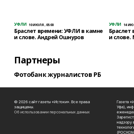
УФЛИ
УФЛИ
10 ИЮЛЯ , 05:00
14 ИЮЛ
Браслет времени: УФЛИ в камне
Браслет 
и слове. Андрей Ошнуров
и слове.
Партнеры
Фотобанк журналистов РБ
© 2026 сайт газеты «Истоки». Все права
Газета «
защищены.
Уфа), ин
Об использовании персональных данных
еженедел
Зарегист
надзору 
технолог
(РОСКОМ