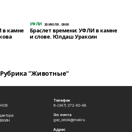
УФЛИ
20 ИЮЛЯ , 09:00
 в камне
Браслет времени: УФЛИ в камне
кова
и слове. Юлдаш Ураксин
Рубрика "Животные"
Телефон
ИНОВ
8-(347) 272-60-66
Эл. почта
дактора
gaz_istoki@mail.ru
ОВКИН
Адрес