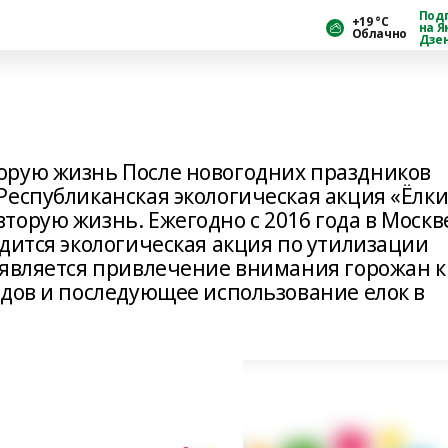
Под
+19 °С
на Я
Облачно
Дзе
орую жизнь После новогодних праздников
еспубликанская экологическая акция «Ёлки
орую жизнь. Ежегодно с 2016 года в Москв
дится экологическая акция по утилизации
 является привлечение внимания горожан к
одов и последующее использование елок в