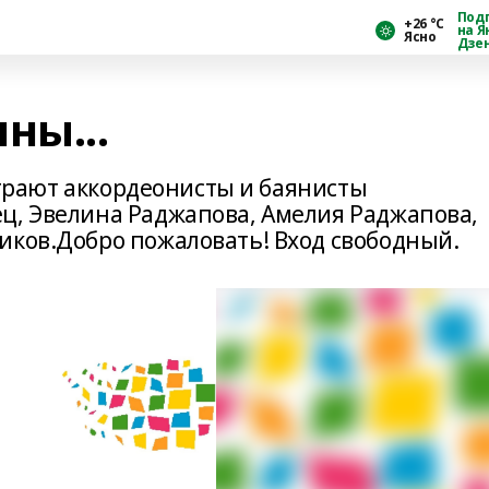
Под
+26 °С
на Я
Ясно
Дзе
ны...
"Играют аккордеонисты и баянисты
ц, Эвелина Раджапова, Амелия Раджапова,
иков.Добро пожаловать! Вход свободный.