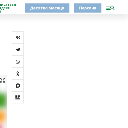
писаться
Десятка месяца
Персона
ндекс.
н