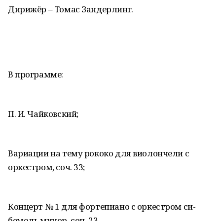
Дирижёр – Томас Зандерлинг.
В программе:
П. И. Чайковский;
Вариации на тему рококо для виолончели с
оркестром, соч. 33;
Концерт № 1 для фортепиано с оркестром си-
бемоль минор, соч. 23.