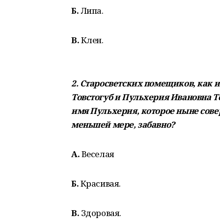
Б.
Липа.
В.
Клен.
2. Старосветских помещиков, как 
Товстогуб и Пульхерия Ивановна То
имя Пульхерия, которое ныне сове
меньшей мере, забавно?
А.
Веселая
Б.
Красивая.
В.
Здоровая.