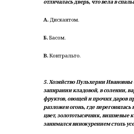
отличалась дверь, что вела в спал
А.
Дискантом.
Б.
Басом.
В.
Контральто.
5. Хозяйство Пульхерии Ивановны 
запирании кладовой, в солении, в
фруктов, овощей и прочих даров п
разложен огонь, где перегонялась
цвет, золототысячник, вишневые к
занимался винокурением столь усер