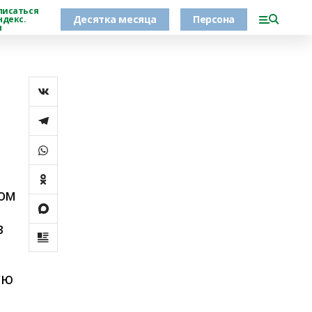
писаться
Десятка месяца
Персона
ндекс.
н
ном
в
ую