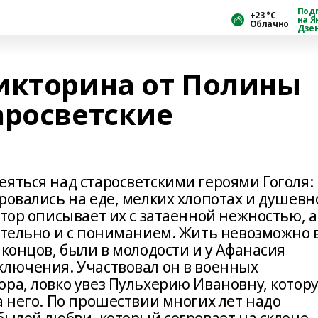
Под
+23 °С
на Я
Облачно
Дзе
икторина от Полины
аросветские
яться над старосветскими героями Гоголя:
ровались на еде, мелких хлопотах и душев
втор описывает их с затаенной нежностью, а
ительно и с пониманием. Жить невозможно 
 концов, были в молодости и у Афанасия
ключения. Участвовал он в военных
ора, ловко увез Пульхерию Ивановну, котор
а него. По прошествии многих лет надо