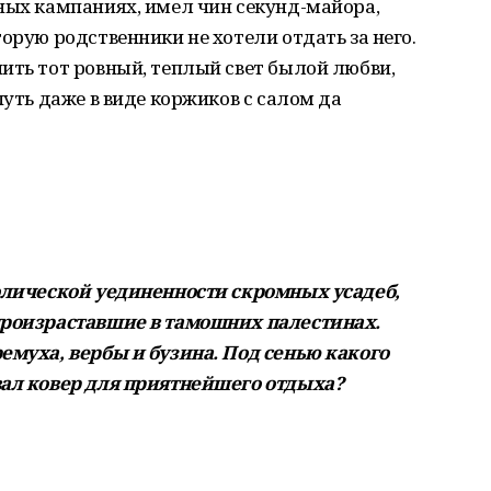
ных кампаниях, имел чин секунд-майора,
орую родственники не хотели отдать за него.
ить тот ровный, теплый свет былой любви,
путь даже в виде коржиков с салом да
колической уединенности скромных усадеб,
произраставшие в тамошних палестинах.
емуха, вербы и бузина. Под сенью какого
вал ковер для приятнейшего отдыха?