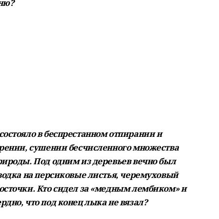
ьню?
состояло в беспрестанном отпирании и
арении, сушении бесчисленного множества
рироды. Под одним из деревьев вечно был
 водка на персиковые листья, черемуховый
осточки. Кто сидел за «медным лембиком» и
дно, что под конец лыка не вязал?