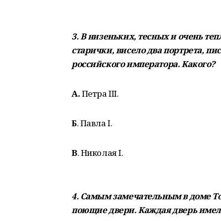
3. В низеньких, тесных и очень т
старички, висело два портрета, п
российского императора. Какого?
А.
Петра III.
Б
. Павла I.
В
. Николая I.
4. Самым замечательным в доме То
поющие двери. Каждая дверь имела