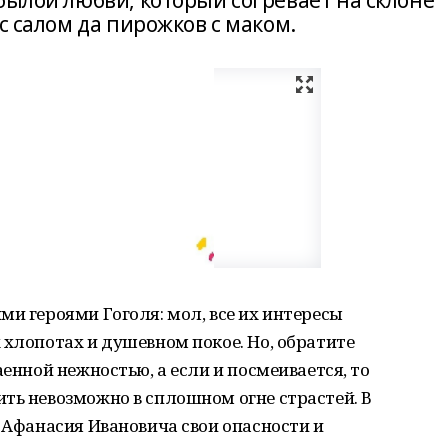
былой любви, который согревает на склоне
с салом да пирожков с маком.
ми героями Гоголя: мол, все их интересы
 хлопотах и душевном покое. Но, обратите
аенной нежностью, а если и посмеивается, то
ть невозможно в сплошном огне страстей. В
у Афанасия Ивановича свои опасности и