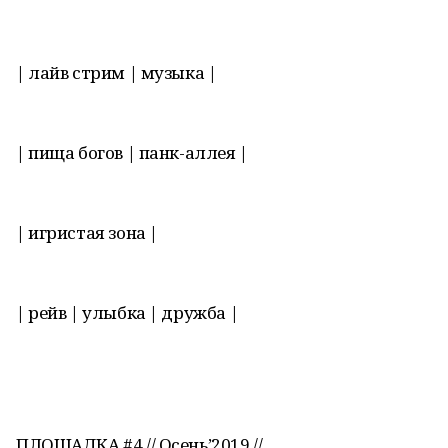
| лайв стрим | музыка |
| пища богов | панк-аллея |
| игристая зона |
| рейв | улыбка | дружба |
ПЛОЩАДКА #4 // Осень’2019 //