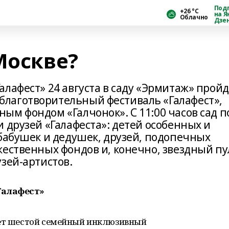
Под
+26 °С
на Я
Облачно
Дзе
Москве?
лафест» 24 августа в саду «Эрмитаж» пройд
лаготворительный фестиваль «Галафест»,
ым фондом «Галчонок». С 11:00 часов сад п
 друзей «Галафеста»: детей особенных и
 бабушек и дедушек, друзей, подопечных
жественных фондов и, конечно, звездный пу
зей-артистов.
Галафест»
дет шестой семейный инклюзивный