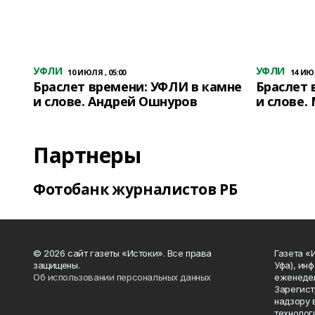
УФЛИ
УФЛИ
10 ИЮЛЯ , 05:00
14 ИЮЛ
Браслет времени: УФЛИ в камне
Браслет 
и слове. Андрей Ошнуров
и слове.
Партнеры
Фотобанк журналистов РБ
© 2026 сайт газеты «Истоки». Все права
Газета «
защищены.
Уфа), ин
Об использовании персональных данных
еженедел
Зарегист
надзору 
технолог