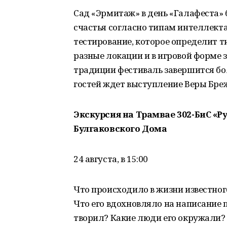
Сад «Эрмитаж» в день «Галафеста» б
счастья согласно типам интеллект
тестирование, которое определит т
разные локации и в игровой форме 
традиции фестиваль завершится бо
гостей ждет выступление Веры Бре
Экскурсия на Трамвае 302-БиС «Р
Булгаковского Дома
24 августа, в 15:00
Что происходило в жизни известног
Что его вдохновляло на написание 
творил? Какие люди его окружали? 