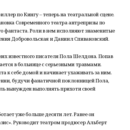
лер по Кингу – теперь на театральной сцене.
ановка Современного театра антрепризы по
 фантаста. Роли в нем исполняют знаменитые
ения Добровольская и Даниил Спиваковский.
иях известного писателя Пола Шелдона. Попав
ается в больнице с серьезными травмами.
а к себе домой и начинает ухаживать за ним.
Энни, будучи фанатичной поклонницей Пола,
тель вынужден выполнять прихоти своей
тает уже больше десяти лет. Ранее он
зис». Руководит театром продюсер Альберт