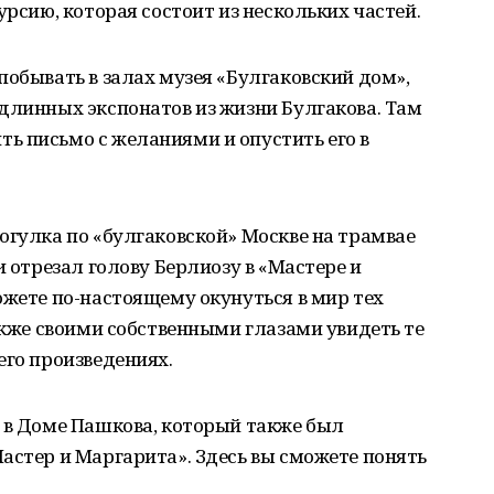
урсию, которая состоит из нескольких частей.
побывать в залах музея «Булгаковский дом»,
длинных экспонатов из жизни Булгакова. Там
ь письмо с желаниями и опустить его в
огулка по «булгаковской» Москве на трамвае
и отрезал голову Берлиозу в «Мастере и
ожете по-настоящему окунуться в мир тех
также своими собственными глазами увидеть те
его произведениях.
 в Доме Пашкова, который также был
астер и Маргарита». Здесь вы сможете понять