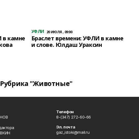
УФЛИ
20 ИЮЛЯ , 09:00
 в камне
Браслет времени: УФЛИ в камне
кова
и слове. Юлдаш Ураксин
Рубрика "Животные"
Телефон
ИНОВ
8-(347) 272-60-66
Эл. почта
дактора
gaz_istoki@mail.ru
ОВКИН