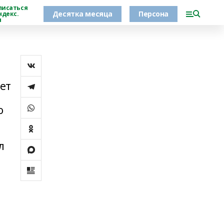
писаться
Десятка месяца
Персона
ндекс.
н
ет
о
л