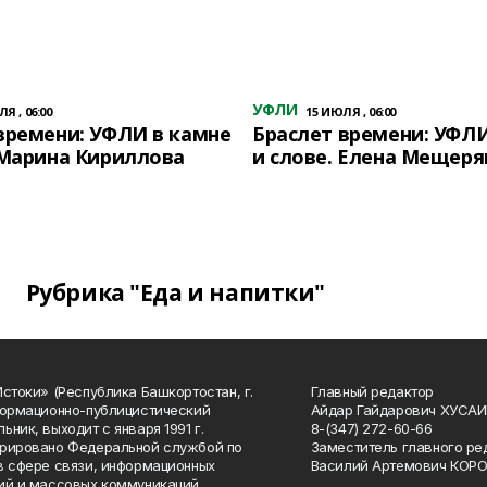
УФЛИ
Я , 06:00
15 ИЮЛЯ , 06:00
времени: УФЛИ в камне
Браслет времени: УФЛИ
 Марина Кириллова
и слове. Елена Мещеря
Рубрика "Еда и напитки"
Истоки» (Республика Башкортостан, г.
Главный редактор
формационно-публицистический
Айдар Гайдарович ХУСА
ьник, выходит с января 1991 г.
8-(347) 272-60-66
рировано Федеральной службой по
Заместитель главного ре
в сфере связи, информационных
Василий Артемович КОР
ий и массовых коммуникаций