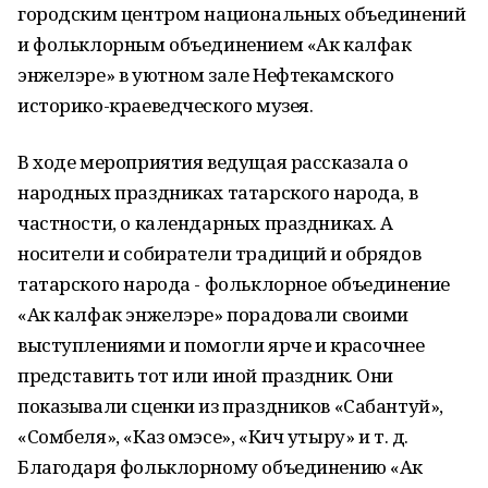
городским центром национальных объединений
и фольклорным объединением «Ак калфак
энжелэре» в уютном зале Нефтекамского
историко-краеведческого музея.
В ходе мероприятия ведущая рассказала о
народных праздниках татарского народа, в
частности, о календарных праздниках. А
носители и собиратели традиций и обрядов
татарского народа - фольклорное объединение
«Ак калфак энжелэре» порадовали своими
выступлениями и помогли ярче и красочнее
представить тот или иной праздник. Они
показывали сценки из праздников «Сабантуй»,
«Сомбеля», «Каз омэсе», «Кич утыру» и т. д.
Благодаря фольклорному объединению «Ак