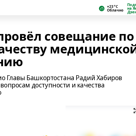
Под
+23 °С
на Я
Облачно
Дзе
провёл совещание по
качеству медицинско
нию
рио Главы Башкортостана Радий Хабиров
вопросам доступности и качества
ю