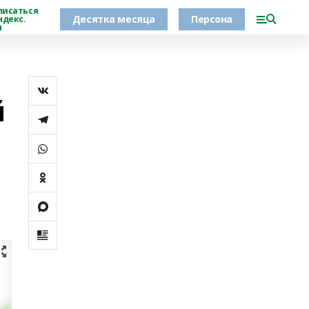
писаться
Десятка месяца
Персона
ндекс.
н
й