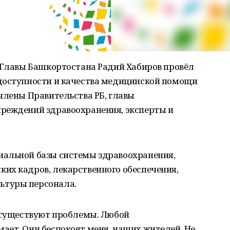
о Главы Башкортостана Радий Хабиров провёл
доступности и качества медицинской помощи
члены Правительства РБ, главы
реждений здравоохранения, эксперты и
иальной базы системы здравоохранения,
их кадров, лекарственного обеспечения,
ьтуры персонала.
и существуют проблемы. Любой
ает. Они беспокоят меня, наших жителей. Не